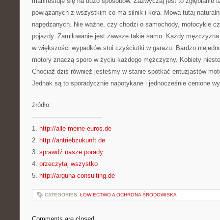
manifestuje się na dużo sposobów. Zazwyczaj jest to zgłębianie t
powiązanych z wszystkim co ma silnik i koła. Mowa tutaj naturaln
napędzanych. Nie ważne, czy chodzi o samochody, motocykle czy
pojazdy. Zamiłowanie jest zawsze takie samo. Każdy mężczyzna 
w większości wypadków stoi czyściutki w garażu. Bardzo niejed
motory znaczą sporo w życiu każdego mężczyzny. Kobiety nieste
Chociaż dziś również jesteśmy w stanie spotkać entuzjastów motor
Jednak są to sporadycznie napotykane i jednocześnie cenione wyj
źródło:
———————————
1.
http://alle-meine-euros.de
2.
http://antriebzukunft.de
3.
sprawdź nasze porady
4.
przeczytaj wszystko
5.
http://arguna-consulting.de
CATEGORIES:
ŁOWIECTWO A OCHRONA ŚRODOWISKA
Comments are closed.