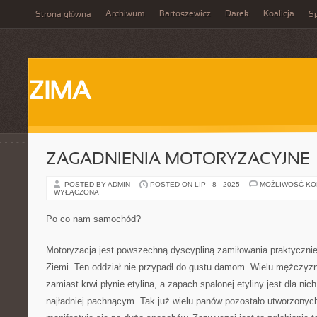
Archiwum
Bartoszewicz
Darek
Koalicja
Strona główna
Sp
ZIMA
ZAGADNIENIA MOTORYZACYJNE
POSTED BY ADMIN
POSTED ON LIP - 8 - 2025
MOŻLIWOŚĆ K
WYŁĄCZONA
Po co nam samochód?
Motoryzacja jest powszechną dyscypliną zamiłowania praktyczni
Ziemi. Ten oddział nie przypadł do gustu damom. Wielu mężczyzn 
zamiast krwi płynie etylina, a zapach spalonej etyliny jest dla 
najładniej pachnącym. Tak już wielu panów pozostało utworzonych