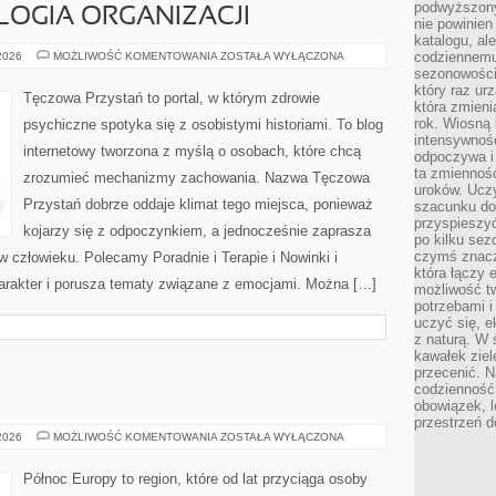
podwyższony
LOGIA ORGANIZACJI
nie powinien
katalogu, al
PRACA
codziennemu
 2026
MOŻLIWOŚĆ KOMENTOWANIA
ZOSTAŁA WYŁĄCZONA
I
sezonowości
PSYCHOLOGIA
który raz ur
ORGANIZACJI
Tęczowa Przystań to portal, w którym zdrowie
która zmieni
rok. Wiosną 
psychiczne spotyka się z osobistymi historiami. To blog
intensywnośc
internetowy tworzona z myślą o osobach, które chcą
odpoczywa i 
ta zmienność
zrozumieć mechanizmy zachowania. Nazwa Tęczowa
uroków. Uczy 
Przystań dobrze oddaje klimat tego miejsca, ponieważ
szacunku do
przyspieszyć
kojarzy się z odpoczynkiem, a jednocześnie zaprasza
po kilku se
czymś znaczn
ę w człowieku. Polecamy Poradnie i Terapie i Nowinki i
która łączy 
harakter i porusza tematy związane z emocjami. Można […]
możliwość t
potrzebami 
uczyć się, 
z naturą. W 
kawałek ziele
przecenić. N
codzienność,
obowiązek, 
przestrzeń d
SKANDYNAWIA
 2026
MOŻLIWOŚĆ KOMENTOWANIA
ZOSTAŁA WYŁĄCZONA
Północ Europy to region, które od lat przyciąga osoby