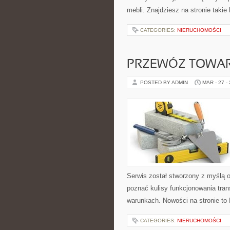
mebli. Znajdziesz na stronie takie
CATEGORIES:
NIERUCHOMOŚCI
PRZEWÓZ TOWAR
POSTED BY ADMIN
MAR - 27 -
Serwis został stworzony z myślą 
poznać kulisy funkcjonowania tra
warunkach. Nowości na stronie to 
CATEGORIES:
NIERUCHOMOŚCI