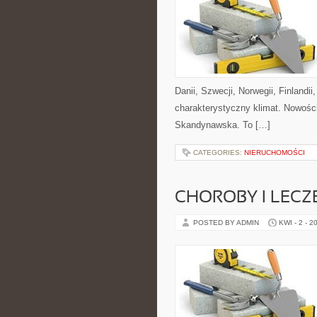
Danii, Szwecji, Norwegii, Finlandii
charakterystyczny klimat. Nowości 
Skandynawska. To […]
CATEGORIES:
NIERUCHOMOŚCI
CHOROBY I LECZ
POSTED BY ADMIN
KWI - 2 - 2