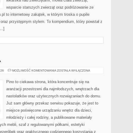
lekarska nad zwierzętami, mowa ciała zwierząt,
wsparcie starszych zwierząt oraz podróżowanie ze
pl to internetowy zakątek, w którym troska o pupile
i oraz przystępnym stylem. To kompendium, który powstał z
[…]
A
POKÓJ
026
MOŻLIWOŚĆ KOMENTOWANIA
ZOSTAŁA WYŁĄCZONA
MALUCHA
Pino to ciekawa strona, która koncentruje się na
aranżacji przestrzeni dla najmłodszych, wnętrzach dla
nastolatków oraz użytecznych rozwiązaniach do domu.
Już sam główny przekaz serwisu pokazuje, że jest to
miejsce poświęcone urządzaniu wnętrz dla dzieci,
młodzieży i całej rodziny, a publikowane materiały
ch mebli, szaf z regulowanymi półkami, estetyki
rzeróbek oraz praktycznego codziennego korzystania z