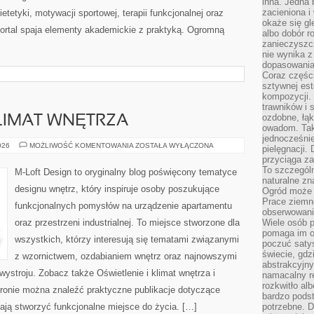
inna. Jedna 
zacieniona i
etetyki, motywacji sportowej, terapii funkcjonalnej oraz
okaże się gl
ortal spaja elementy akademickie z praktyką. Ogromną
albo dobór r
zanieczyszc
nie wynika z
dopasowania
Coraz części
sztywnej est
kompozycji. 
trawników i s
ozdobne, łąk
KLIMAT WNĘTRZA
owadom. Taki
jednocześni
OŚWIETLENIE
026
MOŻLIWOŚĆ KOMENTOWANIA
ZOSTAŁA WYŁĄCZONA
pielęgnacji.
I
przyciąga za
KLIMAT
WNĘTRZA
To szczegól
M-Loft Design to oryginalny blog poświęcony tematyce
naturalne zn
designu wnętrz, który inspiruje osoby poszukujące
Ogród może r
Prace ziemne
funkcjonalnych pomysłów na urządzenie apartamentu
obserwowanie
oraz przestrzeni industrialnej. To miejsce stworzone dla
Wiele osób p
pomaga im od
wszystkich, którzy interesują się tematami związanymi
poczuć saty
świecie, gdz
z wzornictwem, ozdabianiem wnętrz oraz najnowszymi
abstrakcyjny
ystroju. Zobacz także Oświetlenie i klimat wnętrza i
namacalny re
rozkwitło al
stronie można znaleźć praktyczne publikacje dotyczące
bardzo pods
ają stworzyć funkcjonalne miejsce do życia. […]
potrzebne. D