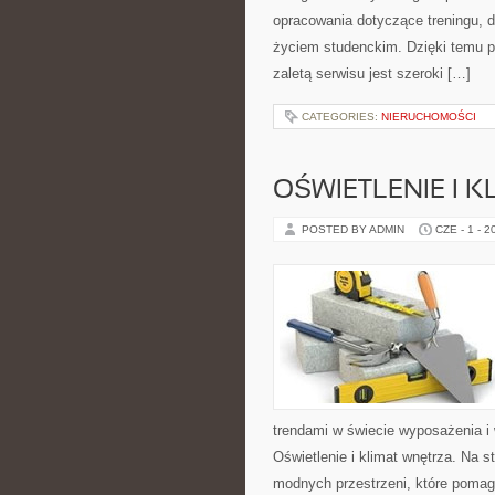
opracowania dotyczące treningu, di
życiem studenckim. Dzięki temu p
zaletą serwisu jest szeroki […]
CATEGORIES:
NIERUCHOMOŚCI
OŚWIETLENIE I 
POSTED BY ADMIN
CZE - 1 - 2
trendami w świecie wyposażenia i w
Oświetlenie i klimat wnętrza. Na 
modnych przestrzeni, które pomag