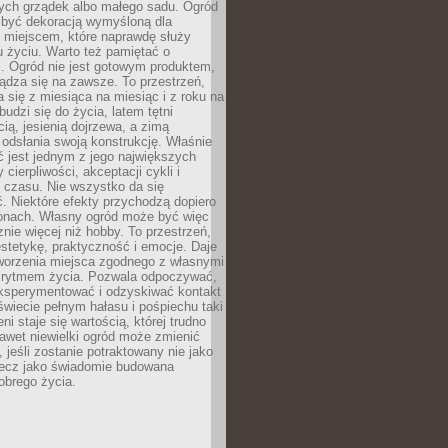
ch grządek albo małego sadu. Ogród
 być dekoracją wymyśloną dla
e miejscem, które naprawdę służy
 życiu. Warto też pamiętać o
. Ogród nie jest gotowym produktem,
ządza się na zawsze. To przestrzeń,
a się z miesiąca na miesiąc i z roku na
budzi się do życia, latem tętni
ią, jesienią dojrzewa, a zimą
odsłania swoją konstrukcję. Właśnie
 jest jednym z jego największych
cierpliwości, akceptacji cykli i
 czasu. Nie wszystko da się
. Niektóre efekty przychodzą dopiero
zonach. Własny ogród może być więc
ie więcej niż hobby. To przestrzeń,
estetykę, praktyczność i emocje. Daje
worzenia miejsca zgodnego z własnymi
i rytmem życia. Pozwala odpoczywać,
eksperymentować i odzyskiwać kontakt
świecie pełnym hałasu i pośpiechu taki
ni staje się wartością, której trudno
awet niewielki ogród może zmienić
 jeśli zostanie potraktowany nie jako
lecz jako świadomie budowana
obrego życia.