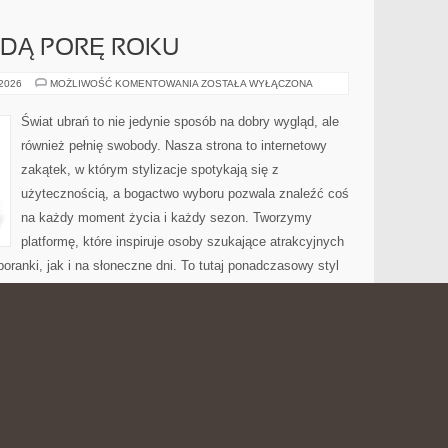
ŻDĄ PORĘ ROKU
OKRYCIA
 2026
MOŻLIWOŚĆ KOMENTOWANIA
ZOSTAŁA WYŁĄCZONA
NA
KAŻDĄ
PORĘ
Świat ubrań to nie jedynie sposób na dobry wygląd, ale
ROKU
również pełnię swobody. Nasza strona to internetowy
zakątek, w którym stylizacje spotykają się z
użytecznością, a bogactwo wyboru pozwala znaleźć coś
na każdy moment życia i każdy sezon. Tworzymy
platformę, które inspiruje osoby szukające atrakcyjnych
oranki, jak i na słoneczne dni. To tutaj ponadczasowy styl
zięki czemu każdy może odnaleźć swój […]
: PIĘKNO I
Ć NA TWOIM TARASIE