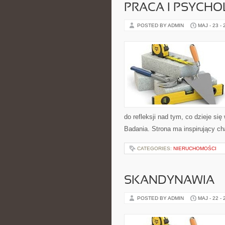
PRACA I PSYCHO
POSTED BY ADMIN
MAJ - 23 -
do refleksji nad tym, co dzieje si
Badania. Strona ma inspirujący c
CATEGORIES:
NIERUCHOMOŚCI
SKANDYNAWIA
POSTED BY ADMIN
MAJ - 22 -