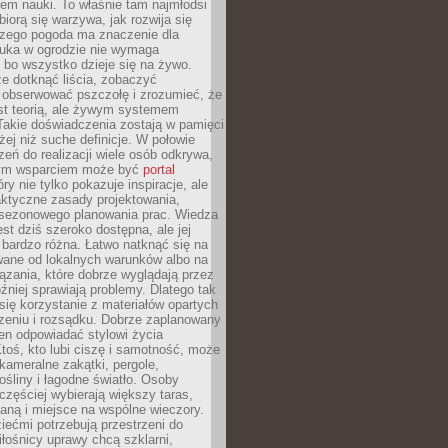
em nauki. To właśnie tam najmłodsi
biorą się warzywa, jak rozwija się
aczego pogoda ma znaczenie dla
auka w ogrodzie nie wymaga
 bo wszystko dzieje się na żywo.
e dotknąć liścia, zobaczyć
 obserwować pszczołę i zrozumieć, że
est teorią, ale żywym systemem
Takie doświadczenia zostają w pamięci
żej niż suche definicje. W połowie
zeń do realizacji wiele osób odkrywa,
nym wsparciem może być
portal
ry nie tylko pokazuje inspiracje, ale
aktyczne zasady projektowania,
i sezonowego planowania prac. Wiedza
est dziś szeroko dostępna, ale jej
bardzo różna. Łatwo natknąć się na
wane od lokalnych warunków albo na
zania, które dobrze wyglądają przez
óźniej sprawiają problemy. Dlatego tak
się korzystanie z materiałów opartych
zeniu i rozsądku. Dobrze zaplanowany
en odpowiadać stylowi życia
 Ktoś, kto lubi ciszę i samotność, może
kameralne zakątki, pergole,
śliny i łagodne światło. Osoby
częściej wybierają większy taras,
nianą i miejsce na wspólne wieczory.
iećmi potrzebują przestrzeni do
łośnicy uprawy chcą szklarni,