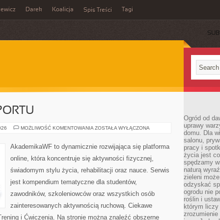
zewicz
Darek
Koalicja
Tagi
Spis Treści
SUB
PORTU
Ogród od da
uprawy warz
PSYCHOLOGIA
026
MOŻLIWOŚĆ KOMENTOWANIA
ZOSTAŁA WYŁĄCZONA
domu. Dla wi
SPORTU
salonu, pry
AkademikaWF to dynamicznie rozwijająca się platforma
pracy i spot
życia jest c
online, która koncentruje się aktywności fizycznej,
spędzamy wś
naturą wyraź
świadomym stylu życia, rehabilitacji oraz nauce. Serwis
zieleni moż
jest kompendium tematyczne dla studentów,
odzyskać sp
ogrodu nie p
zawodników, szkoleniowców oraz wszystkich osób
roślin i ust
zainteresowanych aktywnością ruchową. Ciekawe
którym liczy
zrozumienie 
 Trening i Ćwiczenia. Na stronie można znaleźć obszerne