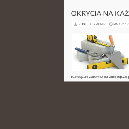
OKRYCIA NA KA
POSTED BY ADMIN
MAR - 27 -
rozwiązań zarówno na zimniejsze p
łączy się z współczesną modą, d
CATEGORIES:
NIERUCHOMOŚCI
UROKOWA LOGGIA
FUNKCJONALNOŚ