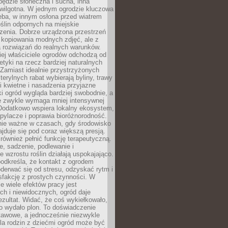
będzie słoneczna i sucha, inna
 wilgotna. W jednym ogrodzie kluczowa
eba, w innym osłona przed wiatrem
oślin odpornych na miejskie
zenia. Dobrze urządzona przestrzeń
 kopiowania modnych zdjęć, ale z
 rozwiązań do realnych warunków.
ej właściciele ogrodów odchodzą od
etyki na rzecz bardziej naturalnych
Zamiast idealnie przystrzyżonych
terylnych rabat wybierają byliny, trawy
i kwietne i nasadzenia przyjazne
 ogród wygląda bardziej swobodnie, a
e zwykle wymaga mniej intensywnej
 Dodatkowo wspiera lokalny ekosystem,
pylacze i poprawia bioróżnorodność.
nie ważne w czasach, gdy środowisko
ajduje się pod coraz większą presją.
ównież pełnić funkcję terapeutyczną.
, sadzenie, podlewanie i
 wzrostu roślin działają uspokajająco.
odkreśla, że kontakt z ogrodem
erwać się od stresu, odzyskać rytm i
sfakcję z prostych czynności. W
ie wiele efektów pracy jest
ch i niewidocznych, ogród daje
zultat. Widać, że coś wykiełkowało,
bo wydało plon. To doświadczenie
tawowe, a jednocześnie niezwykle
la rodzin z dziećmi ogród może być