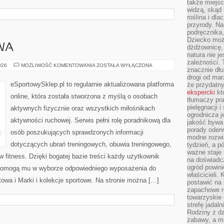
także miejsc
widzą, skąd 
roślina i dl
przyrody. N
podręcznika,
Dziecko moż
WA
dżdżownicę,
natura nie j
zależności. 
ODZIEŻ
026
MOŻLIWOŚĆ KOMENTOWANIA
ZOSTAŁA WYŁĄCZONA
znacznie dłu
SPORTOWA
drogi od mar
eSportowySklep.pl to regularnie aktualizowana platforma
że przydat
ekspercki
któ
online, która została stworzona z myślą o osobach
tłumaczy pr
pielęgnacji 
aktywnych fizycznie oraz wszystkich miłośnikach
ogrodnicza j
aktywności ruchowej. Serwis pełni rolę poradnikową dla
jakość bywa 
porady oder
osób poszukujących sprawdzonych informacji
modne rozwią
dotyczących ubrań treningowych, obuwia treningowego,
tydzień, a p
ważne staje 
 fitness. Dzięki bogatej bazie treści każdy użytkownik
na doświadc
ogród powini
 pomogą mu w wyborze odpowiedniego wyposażenia do
właścicieli.
owa i Marki i kolekcje sportowe. Na stronie można […]
postawić na 
zapachowe ro
towarzyskie 
strefę jadal
Rodziny z dz
zabawy, a mi