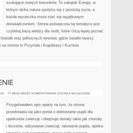
szukające nowych kierunków. To zakątek Europy, w
którym dzika natura spotyka się z prostotą życia, a
każda wycieczka może stać się wyjątkowym
doświadczeniem. Strona poświęcona tej tematyce jest
czytelną bazą wiedzy dla osób, które chcą lepiej poznać
, Islandii oraz północnych terenów, gdzie światło tworzy
na stronie to Przyroda i Krajobrazy i Kuchnia
ENIE
CHOROBY
026
MOŻLIWOŚĆ KOMENTOWANIA
ZOSTAŁA WYŁĄCZONA
I
LECZENIE
Przygotowałem opis oparty na tym, że strona
przedstawia się jako portal o dobrostanie pupili dla
opiekunów zwierząt i obejmuje tematy takie jak choroby
i leczenie, odżywianie zwierząt, ratowanie pupila, opieka