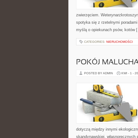
zwierzęciem. Weterynarzkrotoszyn.
spotyka się z rzetelnymi poradam
myślą o opiekunach psów, kotów 
CATEGORIES:
NIERUCHOMOŚCI
POKÓJ MALUCH
POSTED BY ADMIN
KWI - 1 - 2
dotyczą między innymi ekologiczny
skandynawskiej, własnoręcznych p