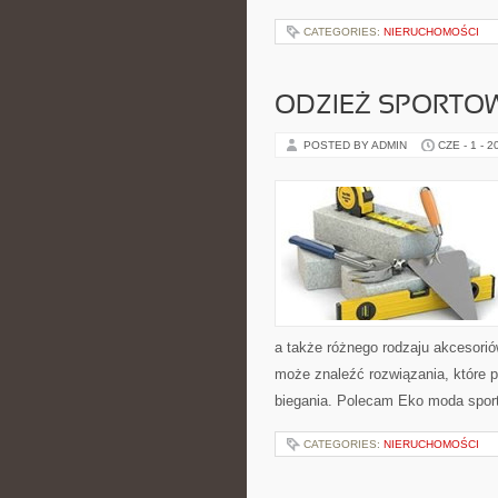
CATEGORIES:
NIERUCHOMOŚCI
ODZIEŻ SPORTO
POSTED BY ADMIN
CZE - 1 - 2
a także różnego rodzaju akcesoriów
może znaleźć rozwiązania, które
biegania. Polecam Eko moda sport
CATEGORIES:
NIERUCHOMOŚCI