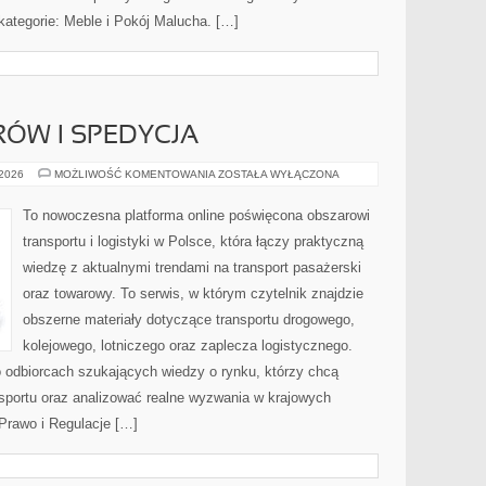
 kategorie: Meble i Pokój Malucha. […]
ÓW I SPEDYCJA
PRZEWÓZ
 2026
MOŻLIWOŚĆ KOMENTOWANIA
ZOSTAŁA WYŁĄCZONA
TOWARÓW
I
SPEDYCJA
To nowoczesna platforma online poświęcona obszarowi
transportu i logistyki w Polsce, która łączy praktyczną
wiedzę z aktualnymi trendami na transport pasażerski
oraz towarowy. To serwis, w którym czytelnik znajdzie
obszerne materiały dotyczące transportu drogowego,
kolejowego, lotniczego oraz zaplecza logistycznego.
o odbiorcach szukających wiedzy o rynku, którzy chcą
nsportu oraz analizować realne wyzwania w krajowych
Prawo i Regulacje […]