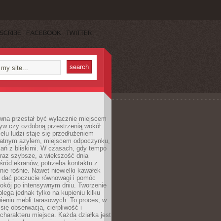
SCRIBE
FACEBOOK
TWITTER
wna przestał być wyłącznie miejscem
yw czy ozdobną przestrzenią wokół
elu ludzi staje się przedłużeniem
watnym azylem, miejscem odpoczynku,
kań z bliskimi. W czasach, gdy tempo
oraz szybsze, a większość dnia
ród ekranów, potrzeba kontaktu z
nie rośnie. Nawet niewielki kawałek
e dać poczucie równowagi i pomóc
okój po intensywnym dniu. Tworzenie
olega jednak tylko na kupieniu kilku
awieniu mebli tarasowych. To proces, w
 się obserwacja, cierpliwość i
charakteru miejsca. Każda działka jest