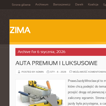
Archiwum
Bartoszewicz
Darek
Koalicja
Strona główna
Sp
ZIMA
Archive for 6 stycznia, 2026
AUTA PREMIUM I LUKSUSOWE
POSTED BY ADMIN
STY - 6 - 2026
MOŻLIWOŚĆ KOMENTOWAN
PrawoJazdyWroclaw.pl to m
które chcą podejść do tema
przejść drogę od pierwszej 
zaliczony egzamin. Strona 
jazdy była przystępna, a c