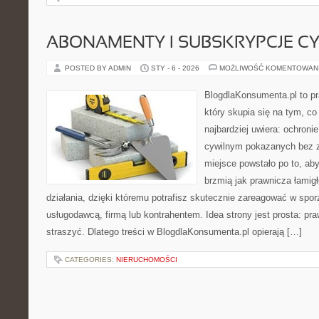
ABONAMENTY I SUBSKRYPCJE C
POSTED BY ADMIN
STY - 6 - 2026
MOŻLIWOŚĆ KOMENTOWAN
BlogdlaKonsumenta.pl to pr
który skupia się na tym, c
najbardziej uwiera: ochroni
cywilnym pokazanych bez z
miejsce powstało po to, aby
brzmią jak prawnicza łami
działania, dzięki któremu potrafisz skutecznie zareagować w spo
usługodawcą, firmą lub kontrahentem. Idea strony jest prosta: p
straszyć. Dlatego treści w BlogdlaKonsumenta.pl opierają […]
CATEGORIES:
NIERUCHOMOŚCI