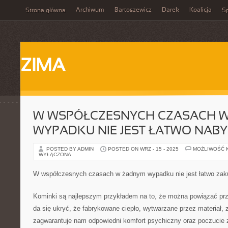
Archiwum
Bartoszewicz
Darek
Koalicja
Strona główna
Sp
ZIMA
W WSPÓŁCZESNYCH CZASACH 
WYPADKU NIE JEST ŁATWO NAB
POSTED BY ADMIN
POSTED ON WRZ - 15 - 2025
MOŻLIWOŚĆ 
WYŁĄCZONA
W współczesnych czasach w żadnym wypadku nie jest łatwo zak
Kominki są najlepszym przykładem na to, że można powiązać pr
da się ukryć, że fabrykowane ciepło, wytwarzane przez materiał, z
zagwarantuje nam odpowiedni komfort psychiczny oraz poczucie 