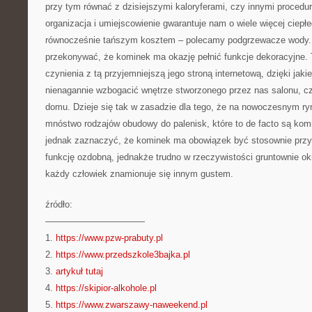
przy tym równać z dzisiejszymi kaloryferami, czy innymi procedur
organizacja i umiejscowienie gwarantuje nam o wiele więcej ciepł
równocześnie tańszym kosztem – polecamy podgrzewacze wody. 
przekonywać, że kominek ma okazję pełnić funkcje dekoracyjne.
czynienia z tą przyjemniejszą jego stroną internetową, dzięki jaki
nienagannie wzbogacić wnętrze stworzonego przez nas salonu, c
domu. Dzieje się tak w zasadzie dla tego, że na nowoczesnym ry
mnóstwo rodzajów obudowy do palenisk, które to de facto są ko
jednak zaznaczyć, że kominek ma obowiązek być stosownie przy
funkcję ozdobną, jednakże trudno w rzeczywistości gruntownie okr
każdy człowiek znamionuje się innym gustem.
źródło:
———————————
1.
https://www.pzw-prabuty.pl
2.
https://www.przedszkole3bajka.pl
3.
artykuł tutaj
4.
https://skipior-alkohole.pl
5.
https://www.zwarszawy-naweekend.pl