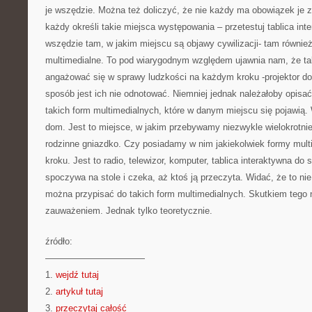
je wszędzie. Można też doliczyć, że nie każdy ma obowiązek je
każdy określi takie miejsca występowania – przetestuj tablica in
wszędzie tam, w jakim miejscu są objawy cywilizacji- tam równi
multimedialne. To pod wiarygodnym względem ujawnia nam, że tak
angażować się w sprawy ludzkości na każdym kroku -projektor do 
sposób jest ich nie odnotować. Niemniej jednak należałoby opisa
takich form multimedialnych, które w danym miejscu się pojawią
dom. Jest to miejsce, w jakim przebywamy niezwykle wielokrotni
rodzinne gniazdko. Czy posiadamy w nim jakiekolwiek formy mul
kroku. Jest to radio, telewizor, komputer, tablica interaktywna do
spoczywa na stole i czeka, aż ktoś ją przeczyta. Widać, że to n
można przypisać do takich form multimedialnych. Skutkiem tego n
zauważeniem. Jednak tylko teoretycznie.
źródło:
———————————
1.
wejdź tutaj
2.
artykuł tutaj
3.
przeczytaj całość