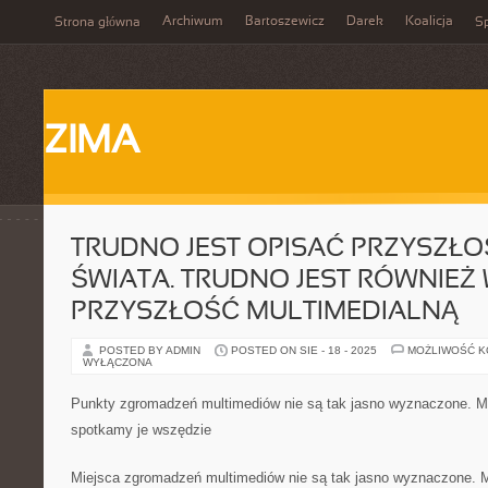
Archiwum
Bartoszewicz
Darek
Koalicja
Strona główna
Sp
ZIMA
TRUDNO JEST OPISAĆ PRZYSZŁ
ŚWIATA. TRUDNO JEST RÓWNIEŻ
PRZYSZŁOŚĆ MULTIMEDIALNĄ
POSTED BY ADMIN
POSTED ON SIE - 18 - 2025
MOŻLIWOŚĆ 
WYŁĄCZONA
Punkty zgromadzeń multimediów nie są tak jasno wyznaczone. 
spotkamy je wszędzie
Miejsca zgromadzeń multimediów nie są tak jasno wyznaczone. 