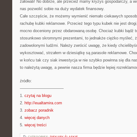
żałowali! No dobrze, ale przecież mamy kryzys gospodarczy, a wi
nas pozwolić sobie na duży wydatek finansowy.
Całe szczęście, że możemy wymienić niemało ciekawych spos
rachubę kubki reklamowe. Przecież tego typu kubek nie jest drogi
mocno doceniony przez obdarowaną osobę. Chociaż kubki bądź t
stosunkowo skromnymi prezentami, to jednakże ciężko myśleć, że
zadowolonymi ludźmi. Należy zwrócić uwagę, że kiedy chcielibyśm
wykosztować, strzałem w dziesiątkę są parasole reklamowe. Choć
w końcu tak czy siak inwestycja w nie szybko powinna się dla na
to należytą uwagę, a pewnie nasza firma będzie lepiej rozreklam
źródło:
———————————
1.
czytaj na blogu
2.
http://eualtamira.com
3.
zobacz poradnik
4.
więcej danych
5.
więcej treści
CATEGORIES:
PIEKARY ŚLĄSKIE