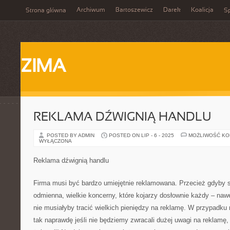
Archiwum
Bartoszewicz
Darek
Koalicja
Strona główna
Sp
ZIMA
REKLAMA DŹWIGNIĄ HANDLU
POSTED BY ADMIN
POSTED ON LIP - 6 - 2025
MOŻLIWOŚĆ K
WYŁĄCZONA
Reklama dźwignią handlu
Firma musi być bardzo umiejętnie reklamowana. Przecież gdyby s
odmienna, wielkie koncerny, które kojarzy dosłownie każdy – nawet
nie musiałyby tracić wielkich pieniędzy na reklamę. W przypadku 
tak naprawdę jeśli nie będziemy zwracali dużej uwagi na reklamę