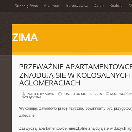
Archiwum
Bartoszewicz
Darek
Koalicja
Strona główna
Sp
ZIMA
PRZEWAŻNIE APARTAMENTOWCE
ZNAJDUJĄ SIĘ W KOLOSALNYCH
AGLOMERACJACH
POSTED BY ADMIN
POSTED ON SIE - 20 - 2025
MOŻLIWOŚĆ 
WYŁĄCZONA
Wykonując zawodowo pracę fizyczną, powinniśmy być przygotowy
zalecane
Zazwyczaj apartamentowce mieszkalne znajdują się w dużych ag