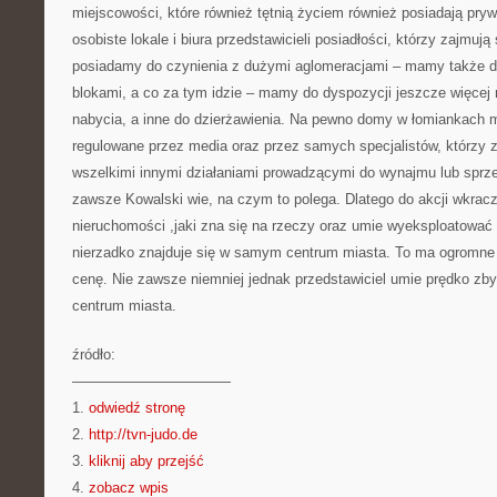
miejscowości, które również tętnią życiem również posiadają pryw
osobiste lokale i biura przedstawicieli posiadłości, którzy zajmuj
posiadamy do czynienia z dużymi aglomeracjami – mamy także d
blokami, a co za tym idzie – mamy do dyspozycji jeszcze więcej
nabycia, a inne do dzierżawienia. Na pewno domy w łomiankach
regulowane przez media oraz przez samych specjalistów, którzy za
wszelkimi innymi działaniami prowadzącymi do wynajmu lub sprzed
zawsze Kowalski wie, na czym to polega. Dlatego do akcji wkrac
nieruchomości ,jaki zna się na rzeczy oraz umie wyeksploatować p
nierzadko znajduje się w samym centrum miasta. To ma ogromne
cenę. Nie zawsze niemniej jednak przedstawiciel umie prędko zb
centrum miasta.
źródło:
———————————
1.
odwiedź stronę
2.
http://tvn-judo.de
3.
kliknij aby przejść
4.
zobacz wpis