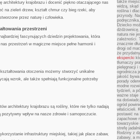
także miejsc
ę architektury​ krajobrazu⁤ i docenić piękno otaczającego nas
widzą, skąd 
 na zieleń‌ drzew, kształt chmur czy ⁢bieg rzeki, aby
roślina i dl
przyrody. N
 stworzone przez naturę i człowieka.
podręcznika,
Dziecko moż
ałtowania przestrzeni
dżdżownicę,
natura nie j
z najbardziej fascynujących dziedzin projektowania, ‌która
zależności. 
znacznie dłu
 nas przestrzeń⁢ w magiczne miejsce pełne harmonii i
drogi od mar
że przydat
ekspercki
któ
tłumaczy pr
pielęgnacji 
 kształtowania otoczenia możemy stworzyć unikalne
ogrodnicza j
jakość bywa 
ycają ‍wzrok, ale także spełniają funkcjonalne potrzeby⁢
porady oder
modne rozwią
tydzień, a p
ważne staje 
na doświadc
ogród powini
 architektury krajobrazu są rośliny, które nie ‌tylko nadają⁢
właścicieli.
ją ​pozytywny wpływ na ⁣nasze⁤ zdrowie i samopoczucie.
postawić na 
zapachowe ro
towarzyskie 
strefę jadal
Rodziny z dz
korzystanie infrastruktury miejskiej, takiej⁢ jak place zabaw,
zabawy, a mi