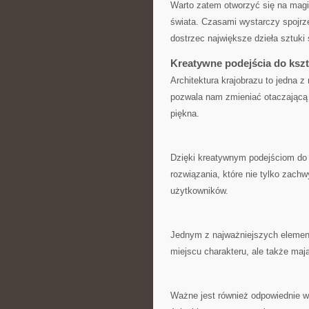
Warto​ zatem ⁢otworzyć się na magi
świata. Czasami wystarczy spojrzeć
dostrzec największe ​dzieła sztuki
Kreatywne podejścia ‌do kszt
Architektura‍ krajobrazu to​ jedna ⁢
pozwala ​nam zmieniać otaczającą⁢
piękna.
Dzięki kreatywnym podejściom ‍do
rozwiązania, które nie tylko⁤ zachw
użytkowników.
Jednym z najważniejszych elementów⁤
miejscu charakteru, ⁣ale ​także ma
Ważne jest‌ również ⁣odpowiednie wy