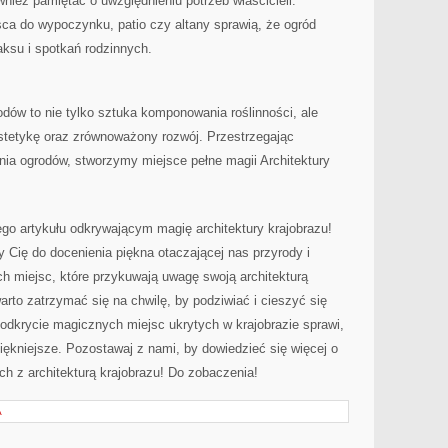
wnież pamiętać o uwzględnieniu ‍potrzeb właścicieli.⁢
a do ⁤wypoczynku, patio czy altany sprawią, ⁣że ⁤ogród
aksu i spotkań rodzinnych.
w to nie‌ tylko sztuka ‍komponowania roślinności,⁤ ale
estetykę oraz zrównoważony ‌rozwój. Przestrzegając
nia ogrodów, stworzymy miejsce pełne magii Architektury
o ⁣artykułu odkrywającym magię architektury krajobrazu!
 Cię do ‍docenienia piękna otaczającej nas‌ przyrody i
 miejsc, które przykuwają uwagę swoją ⁤architekturą
rto zatrzymać​ się na chwilę,‌ by⁣ podziwiać i cieszyć się
 odkrycie magicznych miejsc ukrytych w krajobrazie ⁣sprawi,
piękniejsze. Pozostawaj⁢ z nami, by ⁣dowiedzieć się więcej o
h z architekturą krajobrazu! Do zobaczenia!
A