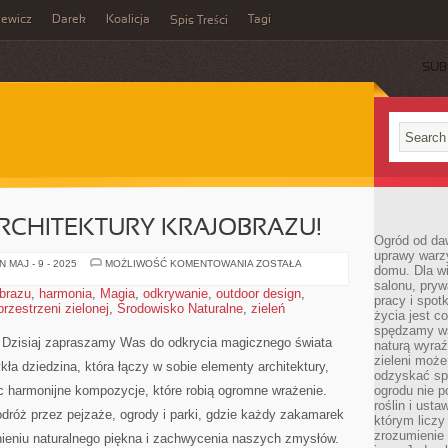
zewicz
Darek
Koalicja
Tagi
Spis Treści
SUB
RCHITEKTURY KRAJOBRAZU!
Ogród od da
uprawy warz
ODKRYJ
 MAJ - 9 - 2025
MOŻLIWOŚĆ KOMENTOWANIA
ZOSTAŁA
domu. Dla wi
MAGIĘ
salonu, pry
ARCHITEKTURY
obrazu
,
harmonia
,
Magia
,
odkrywanie
,
outdoor design
,
KRAJOBRAZU!
pracy i spot
przestrzeni zielonej
,
Środowisko Naturalne
,
zieleń
życia jest c
spędzamy wś
uki! Dzisiaj zapraszamy Was do odkrycia magicznego świata
naturą wyraź
zieleni moż
ła⁤ dziedzina, która‍ łączy ​w sobie​ elementy architektury,
odzyskać sp
ząc harmonijne kompozycje, ​które robią ogromne wrażenie.
ogrodu nie p
roślin i ust
podróż przez pejzaże, ogrody i parki, gdzie każdy zakamarek
którym liczy
zrozumienie 
nieniu​ naturalnego piękna i zachwycenia naszych zmysłów.