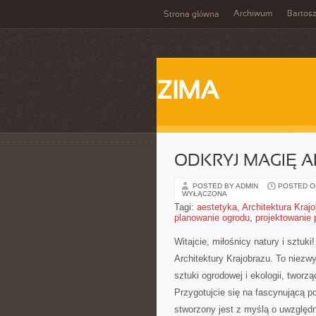
Archiwum
Bartos
Strona główna
ZIMA
ODKRYJ MAGIĘ A
POSTED BY ADMIN
POSTED ON
WYŁĄCZONA
Tagi:
aestetyka
,
Architektura Kraj
planowanie ogrodu
,
projektowanie 
Witajcie, miłośnicy natury ⁢i szt
Architektury Krajobrazu.⁢ To niezwyk
sztuki⁣ ogrodowej i‍ ekologii, twor
⁣Przygotujcie się na fascynującą 
stworzony jest z ⁤myślą o uwzględ