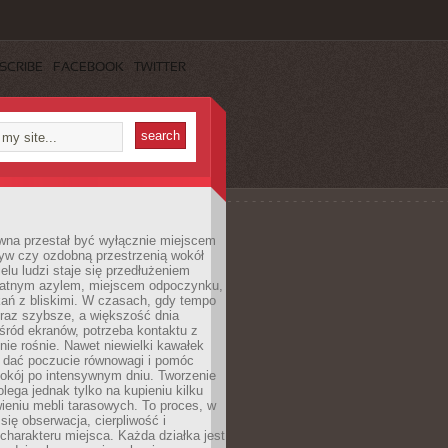
SCRIBE
FACEBOOK
TWITTER
wna przestał być wyłącznie miejscem
yw czy ozdobną przestrzenią wokół
elu ludzi staje się przedłużeniem
watnym azylem, miejscem odpoczynku,
kań z bliskimi. W czasach, gdy tempo
oraz szybsze, a większość dnia
ród ekranów, potrzeba kontaktu z
nie rośnie. Nawet niewielki kawałek
e dać poczucie równowagi i pomóc
okój po intensywnym dniu. Tworzenie
olega jednak tylko na kupieniu kilku
awieniu mebli tarasowych. To proces, w
 się obserwacja, cierpliwość i
charakteru miejsca. Każda działka jest