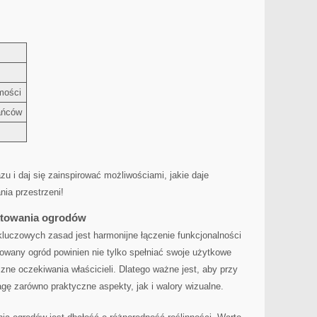
mości
kańców
zu‍ i daj się zainspirować możliwościami, jakie daje
ia⁣ przestrzeni!
ektowania ogrodów
luczowych zasad jest‍ harmonijne​ łączenie funkcjonalności
owany ogród ⁤powinien nie tylko ​spełniać swoje użytkowe
czne oczekiwania⁣ właścicieli. Dlatego ważne jest, aby przy
agę zarówno praktyczne aspekty, jak ⁢i walory wizualne.