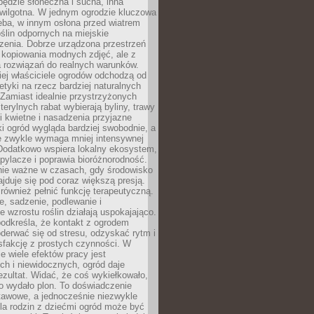
będzie słoneczna i sucha, inna
 wilgotna. W jednym ogrodzie kluczowa
eba, w innym osłona przed wiatrem
oślin odpornych na miejskie
zenia. Dobrze urządzona przestrzeń
 kopiowania modnych zdjęć, ale z
 rozwiązań do realnych warunków.
ej właściciele ogrodów odchodzą od
etyki na rzecz bardziej naturalnych
Zamiast idealnie przystrzyżonych
terylnych rabat wybierają byliny, trawy
i kwietne i nasadzenia przyjazne
 ogród wygląda bardziej swobodnie, a
e zwykle wymaga mniej intensywnej
 Dodatkowo wspiera lokalny ekosystem,
pylacze i poprawia bioróżnorodność.
nie ważne w czasach, gdy środowisko
ajduje się pod coraz większą presją.
ównież pełnić funkcję terapeutyczną.
, sadzenie, podlewanie i
 wzrostu roślin działają uspokajająco.
odkreśla, że kontakt z ogrodem
erwać się od stresu, odzyskać rytm i
sfakcję z prostych czynności. W
ie wiele efektów pracy jest
ch i niewidocznych, ogród daje
zultat. Widać, że coś wykiełkowało,
bo wydało plon. To doświadczenie
tawowe, a jednocześnie niezwykle
la rodzin z dziećmi ogród może być