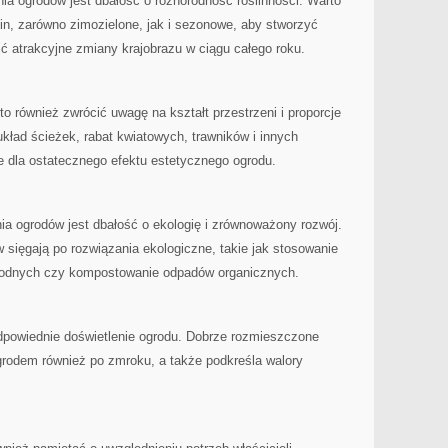
nia ogrodów jest dbałość o⁤ różnorodność roślinności. Warto
lin,⁤ zarówno zimozielone, jak i⁢ sezonowe, aby stworzyć
ć atrakcyjne zmiany krajobrazu w ciągu ⁢całego ‍roku.
o również zwrócić uwagę na kształt ⁣przestrzeni i ‌proporcje
układ ścieżek,‌ rabat kwiatowych, trawników i innych
dla ⁤ostatecznego efektu​ estetycznego ogrodu.
ia ogrodów jest dbałość o ekologię i zrównoważony rozwój.⁤
 sięgają po ‌rozwiązania⁢ ekologiczne, takie ⁤jak stosowanie
 wodnych czy kompostowanie odpadów organicznych.
powiednie doświetlenie ogrodu.⁢ Dobrze rozmieszczone
grodem również po zmroku, a także podkreśla walory