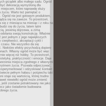
ch grządek albo małego sadu. Ogród
 być dekoracją wymyśloną dla
e miejscem, które naprawdę służy
 życiu. Warto też pamiętać o
. Ogród nie jest gotowym produktem,
ządza się na zawsze. To przestrzeń,
a się z miesiąca na miesiąc i z roku na
budzi się do życia, latem tętni
ią, jesienią dojrzewa, a zimą
odsłania swoją konstrukcję. Właśnie
 jest jednym z jego największych
cierpliwości, akceptacji cykli i
 czasu. Nie wszystko da się
. Niektóre efekty przychodzą dopiero
zonach. Własny ogród może być więc
ie więcej niż hobby. To przestrzeń,
estetykę, praktyczność i emocje. Daje
worzenia miejsca zgodnego z własnymi
i rytmem życia. Pozwala odpoczywać,
eksperymentować i odzyskiwać kontakt
świecie pełnym hałasu i pośpiechu taki
ni staje się wartością, której trudno
awet niewielki ogród może zmienić
 jeśli zostanie potraktowany nie jako
lecz jako świadomie budowana
obrego życia.