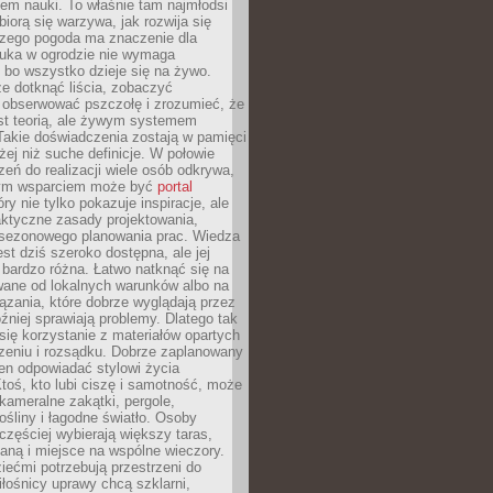
em nauki. To właśnie tam najmłodsi
biorą się warzywa, jak rozwija się
aczego pogoda ma znaczenie dla
auka w ogrodzie nie wymaga
 bo wszystko dzieje się na żywo.
e dotknąć liścia, zobaczyć
 obserwować pszczołę i zrozumieć, że
est teorią, ale żywym systemem
Takie doświadczenia zostają w pamięci
żej niż suche definicje. W połowie
zeń do realizacji wiele osób odkrywa,
nym wsparciem może być
portal
ry nie tylko pokazuje inspiracje, ale
aktyczne zasady projektowania,
i sezonowego planowania prac. Wiedza
est dziś szeroko dostępna, ale jej
bardzo różna. Łatwo natknąć się na
wane od lokalnych warunków albo na
zania, które dobrze wyglądają przez
óźniej sprawiają problemy. Dlatego tak
się korzystanie z materiałów opartych
zeniu i rozsądku. Dobrze zaplanowany
en odpowiadać stylowi życia
 Ktoś, kto lubi ciszę i samotność, może
kameralne zakątki, pergole,
śliny i łagodne światło. Osoby
częściej wybierają większy taras,
nianą i miejsce na wspólne wieczory.
iećmi potrzebują przestrzeni do
łośnicy uprawy chcą szklarni,