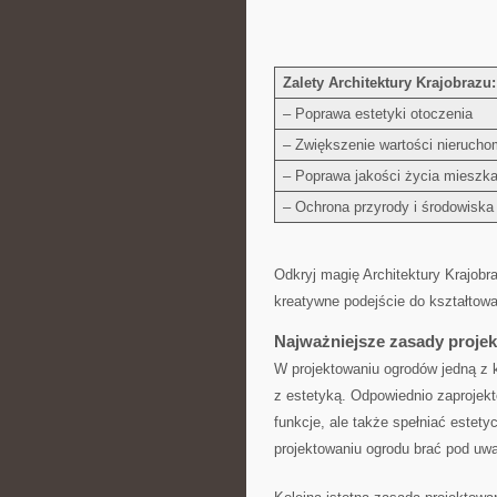
Zalety‌ Architektury Krajobrazu:
– Poprawa ⁤estetyki ⁢otoczenia
– Zwiększenie wartości⁤ nierucho
– ⁢Poprawa jakości życia ​miesz
– Ochrona przyrody i środowiska
Odkryj magię Architektury ‍Krajobra
kreatywne ‌podejście do kształtowan
Najważniejsze ​zasady proj
W projektowaniu ogrodów ​jedną z k
z estetyką.⁣ Odpowiednio zaprojekt
funkcje, ale także spełniać⁢ estety
⁤projektowaniu ogrodu brać ‍pod uw