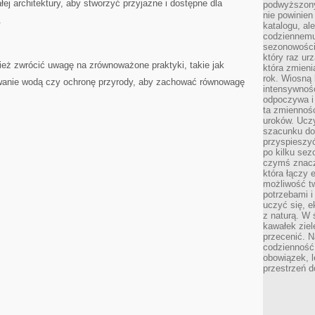
j‌ architektury, aby stworzyć przyjazne i dostępne dla
podwyższony
nie powinien
.
katalogu, al
codziennemu
sezonowości
który raz ur
eż zwrócić uwagę‍ na zrównoważone praktyki, takie jak
która zmieni
rok. Wiosną 
wanie wodą czy ochronę⁤ przyrody, aby zachować równowagę
intensywnośc
odpoczywa i 
ta zmienność
uroków. Uczy 
szacunku do
przyspieszyć
po kilku se
czymś znaczn
która łączy 
możliwość t
potrzebami 
uczyć się, 
z naturą. W 
kawałek ziele
przecenić. N
codzienność,
obowiązek, 
przestrzeń d