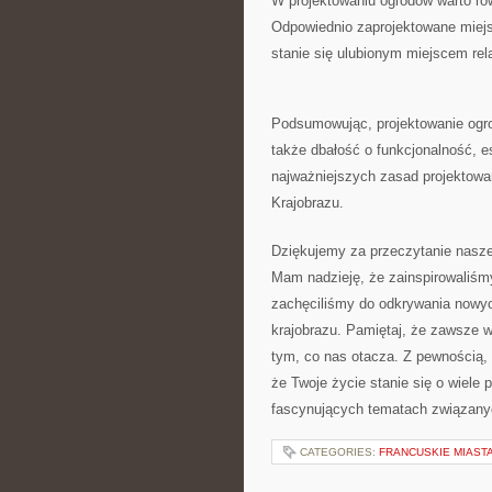
W ‍projektowaniu ogrodów‍ warto ⁣ró
Odpowiednio zaprojektowane miejsc
⁢stanie się ulubionym miejscem rel
Podsumowując, projektowanie ogrodó
także dbałość ⁤o funkcjonalność, 
najważniejszych zasad projektowa
Krajobrazu.
Dziękujemy za przeczytanie naszeg
Mam ⁢nadzieję, że ‍zainspirowaliśmy
zachęciliśmy do odkrywania nowych
krajobrazu.⁢ Pamiętaj, że zawsze wa
tym, co ‍nas‍ otacza. Z pewnością,
że Twoje ‌życie stanie się o wiele 
fascynujących tematach związanyc
CATEGORIES:
FRANCUSKIE MIAST