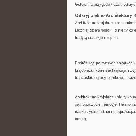
Gotowi na przygodę? Czas odkryć 
Odkryj piękno⁤ Architektury 
Architektura ‍krajobrazu‍ to sztuk
ludzkiej działalności. To ‌nie tylko
tradycja danego miejsca.
Podróżując po różnych⁣ zakątkach⁢ 
krajobrazu, które⁤ zachwycają sw
francuskie ogrody barokowe -⁤ każd
Architektura krajobrazu ⁢nie tylko
samopoczucie i emocje. ‌Harmonia 
nasze życie codzienne, sprawiając
‌naturą.