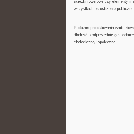
ścieżki rowerowe czy elementy małe
wszystkich przestrzenie ⁢publiczne
Podczas projektowania warto równi
dbałość o odpowiednie gospodaro
ekologiczną​ i społeczną.