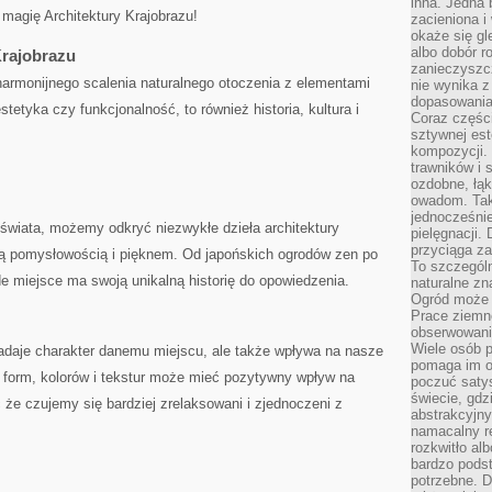
inna. Jedna 
magię Architektury Krajobrazu!
zacieniona i
okaże się gl
albo dobór r
Krajobrazu
zanieczyszc
a harmonijnego scalenia naturalnego otoczenia z elementami
nie wynika z
dopasowania
 estetyka czy funkcjonalność, to również historia, kultura i
Coraz części
sztywnej est
kompozycji. 
trawników i s
ozdobne, łąk
owadom. Taki
jednocześni
świata, możemy odkryć niezwykłe​ dzieła ⁣architektury
pielęgnacji.
przyciąga za
oją pomysłowością i pięknem. Od japońskich ogrodów zen po
To szczegól
e miejsce ma swoją⁢ unikalną historię do opowiedzenia.
naturalne zn
Ogród może r
Prace ziemne
obserwowanie
Wiele osób p
 ⁤nadaje‍ charakter danemu miejscu, ale także wpływa na nasze
pomaga im od
form, kolorów ‌i​ tekstur ⁢może mieć pozytywny wpływ na
poczuć saty
świecie, gdz
 że czujemy się bardziej zrelaksowani i zjednoczeni z
abstrakcyjny
namacalny re
rozkwitło al
bardzo pods
potrzebne. D