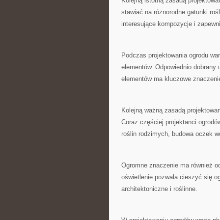
Kolejną istotną ‌zasadą projektowa
stawiać na różnorodne gatunki‌ roś
interesujące kompozycje ‌i zapewni
Podczas ‍projektowania ogrodu wart
elementów. ‌Odpowiednio ‍dobrany​ 
elementów ma kluczowe znaczenie⁤ 
Kolejną ważną zasadą​ projektowan
Coraz częściej⁢ projektanci ogrodów
roślin rodzimych, budowa oczek​
Ogromne ⁢znaczenie ma również od
oświetlenie pozwala cieszyć się o
architektoniczne i roślinne.