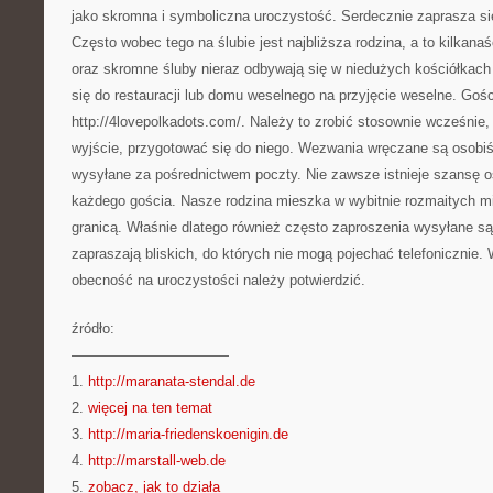
jako skromna i symboliczna uroczystość. Serdecznie zaprasza się
Często wobec tego na ślubie jest najbliższa rodzina, a to kilkana
oraz skromne śluby nieraz odbywają się w niedużych kościółkach 
się do restauracji lub domu weselnego na przyjęcie weselne. Goś
http://4lovepolkadots.com/. Należy to zrobić stosownie wcześnie
wyjście, przygotować się do niego. Wezwania wręczane są osobiś
wysyłane za pośrednictwem poczty. Nie zawsze istnieje szansę 
każdego gościa. Nasze rodzina mieszka w wybitnie rozmaitych mie
granicą. Właśnie dlatego również często zaproszenia wysyłane są
zapraszają bliskich, do których nie mogą pojechać telefonicznie
obecność na uroczystości należy potwierdzić.
źródło:
———————————
1.
http://maranata-stendal.de
2.
więcej na ten temat
3.
http://maria-friedenskoenigin.de
4.
http://marstall-web.de
5.
zobacz, jak to działa