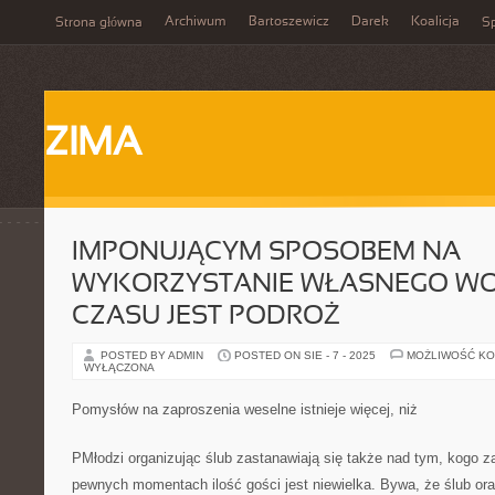
Archiwum
Bartoszewicz
Darek
Koalicja
Strona główna
Sp
ZIMA
IMPONUJĄCYM SPOSOBEM NA
WYKORZYSTANIE WŁASNEGO W
CZASU JEST PODROŻ
POSTED BY ADMIN
POSTED ON SIE - 7 - 2025
MOŻLIWOŚĆ K
WYŁĄCZONA
Pomysłów na zaproszenia weselne istnieje więcej, niż
PMłodzi organizując ślub zastanawiają się także nad tym, kogo 
pewnych momentach ilość gości jest niewielka. Bywa, że ślub or