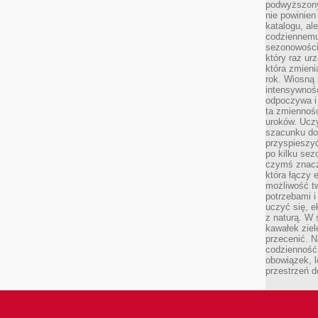
podwyższony
nie powinien
katalogu, al
codziennemu
sezonowości
który raz ur
która zmieni
rok. Wiosną 
intensywnośc
odpoczywa i 
ta zmienność
uroków. Uczy 
szacunku do
przyspieszyć
po kilku se
czymś znaczn
która łączy 
możliwość t
potrzebami 
uczyć się, 
z naturą. W 
kawałek ziele
przecenić. N
codzienność,
obowiązek, 
przestrzeń d