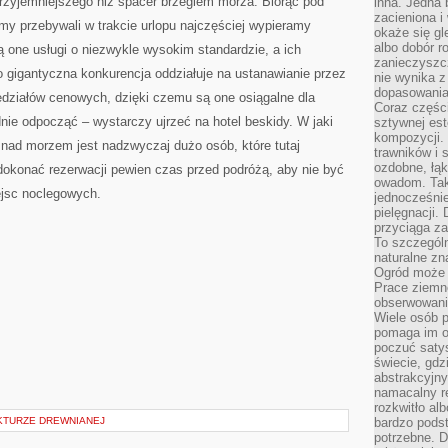
 przyjemniejszego niż spacer brzegiem morza. Biorąc pod
inna. Jedna 
zacieniona i
my przebywali w trakcie urlopu najczęściej wypieramy
okaże się gl
albo dobór r
 one usługi o niezwykle wysokim standardzie, a ich
zanieczyszc
o gigantyczna konkurencja oddziałuje na ustanawianie przez
nie wynika z
dopasowania
zedziałów cenowych, dzięki czemu są one osiągalne dla
Coraz części
nie odpocząć – wystarczy ujrzeć na hotel beskidy. W jaki
sztywnej est
kompozycji. 
nad morzem jest nadzwyczaj dużo osób, które tutaj
trawników i s
ozdobne, łąk
dokonać rezerwacji pewien czas przed podróżą, aby nie być
owadom. Taki
jsc noclegowych.
jednocześni
pielęgnacji.
przyciąga za
To szczegól
naturalne zn
Ogród może r
Prace ziemne
obserwowanie
Wiele osób p
pomaga im od
poczuć saty
świecie, gdz
abstrakcyjny
namacalny re
rozkwitło al
KTURZE DREWNIANEJ
bardzo pods
potrzebne. D