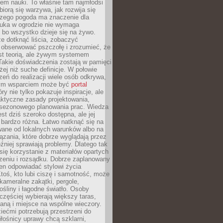
em nauki. To właśnie tam najmłodsi
biorą się warzywa, jak rozwija się
aczego pogoda ma znaczenie dla
auka w ogrodzie nie wymaga
 bo wszystko dzieje się na żywo.
e dotknąć liścia, zobaczyć
 obserwować pszczołę i zrozumieć, że
est teorią, ale żywym systemem
Takie doświadczenia zostają w pamięci
żej niż suche definicje. W połowie
zeń do realizacji wiele osób odkrywa,
nym wsparciem może być
portal
ry nie tylko pokazuje inspiracje, ale
aktyczne zasady projektowania,
i sezonowego planowania prac. Wiedza
est dziś szeroko dostępna, ale jej
bardzo różna. Łatwo natknąć się na
wane od lokalnych warunków albo na
zania, które dobrze wyglądają przez
óźniej sprawiają problemy. Dlatego tak
się korzystanie z materiałów opartych
zeniu i rozsądku. Dobrze zaplanowany
en odpowiadać stylowi życia
 Ktoś, kto lubi ciszę i samotność, może
kameralne zakątki, pergole,
śliny i łagodne światło. Osoby
częściej wybierają większy taras,
nianą i miejsce na wspólne wieczory.
iećmi potrzebują przestrzeni do
łośnicy uprawy chcą szklarni,