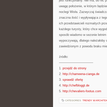
jest funkcjonalny. Nie ma, bo nic
uwagę położenie, w którym będzie
noclegi Wisła. Zazwyczaj świadczą
znaczna ilość i wypływająca z teg
ich przedstawicieli rozmaitych pr
każdego turysty, który chce wygod
sposób wiadomo w sezonie letnim 
wypoczywają, dlatego należałoby 
zawiedzionym z powodu braku mie
źródło:
———————————
1.
przejdź do strony
2.
http://chameena-cianga.de
3.
sprawdź ofertę
4.
http://chefbloggt.de
5.
http://chevaliers-footus.com
CATEGORIES:
TRENDY W ARCHITE