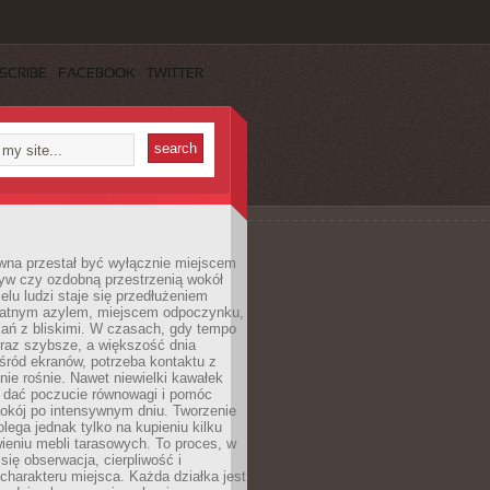
SCRIBE
FACEBOOK
TWITTER
wna przestał być wyłącznie miejscem
yw czy ozdobną przestrzenią wokół
elu ludzi staje się przedłużeniem
watnym azylem, miejscem odpoczynku,
kań z bliskimi. W czasach, gdy tempo
oraz szybsze, a większość dnia
ród ekranów, potrzeba kontaktu z
nie rośnie. Nawet niewielki kawałek
e dać poczucie równowagi i pomóc
okój po intensywnym dniu. Tworzenie
olega jednak tylko na kupieniu kilku
awieniu mebli tarasowych. To proces, w
 się obserwacja, cierpliwość i
charakteru miejsca. Każda działka jest