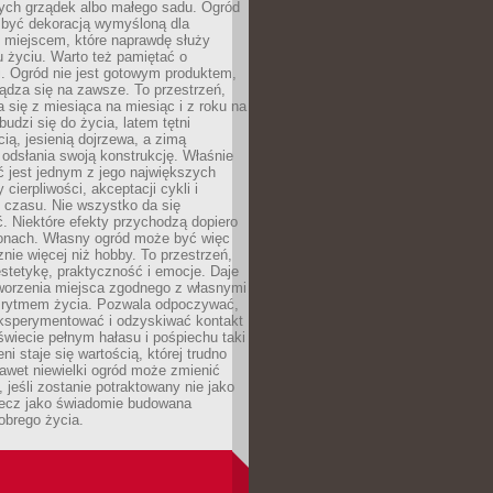
ch grządek albo małego sadu. Ogród
 być dekoracją wymyśloną dla
e miejscem, które naprawdę służy
 życiu. Warto też pamiętać o
. Ogród nie jest gotowym produktem,
ządza się na zawsze. To przestrzeń,
a się z miesiąca na miesiąc i z roku na
budzi się do życia, latem tętni
ią, jesienią dojrzewa, a zimą
odsłania swoją konstrukcję. Właśnie
 jest jednym z jego największych
cierpliwości, akceptacji cykli i
 czasu. Nie wszystko da się
. Niektóre efekty przychodzą dopiero
zonach. Własny ogród może być więc
ie więcej niż hobby. To przestrzeń,
estetykę, praktyczność i emocje. Daje
worzenia miejsca zgodnego z własnymi
i rytmem życia. Pozwala odpoczywać,
eksperymentować i odzyskiwać kontakt
świecie pełnym hałasu i pośpiechu taki
ni staje się wartością, której trudno
awet niewielki ogród może zmienić
 jeśli zostanie potraktowany nie jako
lecz jako świadomie budowana
obrego życia.