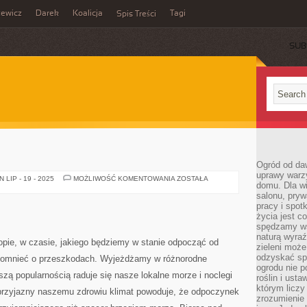
zewicz
Darek
Koalicja
Tagi
Spis Treści
SUB
Ogród od da
uprawy warz
HOTELARSTWO
LIP - 19 - 2025
MOŻLIWOŚĆ KOMENTOWANIA
ZOSTAŁA
domu. Dla wi
salonu, pry
pracy i spot
życia jest c
spędzamy wś
naturą wyraź
lopie, w czasie, jakiego będziemy w stanie odpocząć od
zieleni moż
odzyskać sp
pomnieć o przeszkodach. Wyjeżdżamy w różnorodne
ogrodu nie p
szą popularnością raduje się nasze lokalne morze i noclegi
roślin i ust
którym liczy
 przyjazny naszemu zdrowiu klimat powoduje, że odpoczynek
zrozumienie 