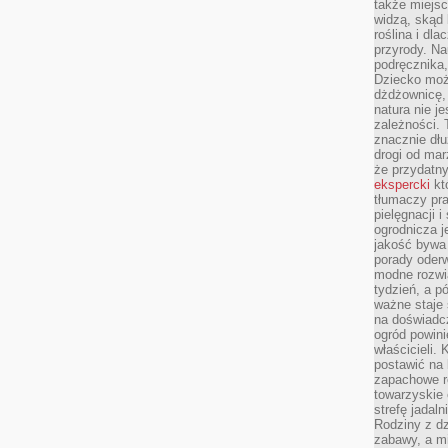
także miejsc
widzą, skąd 
roślina i dl
przyrody. N
podręcznika,
Dziecko moż
dżdżownicę,
natura nie j
zależności. 
znacznie dłu
drogi od mar
że przydat
ekspercki
któ
tłumaczy pr
pielęgnacji 
ogrodnicza j
jakość bywa 
porady oder
modne rozwią
tydzień, a p
ważne staje 
na doświadc
ogród powini
właścicieli.
postawić na 
zapachowe ro
towarzyskie 
strefę jadal
Rodziny z dz
zabawy, a mi