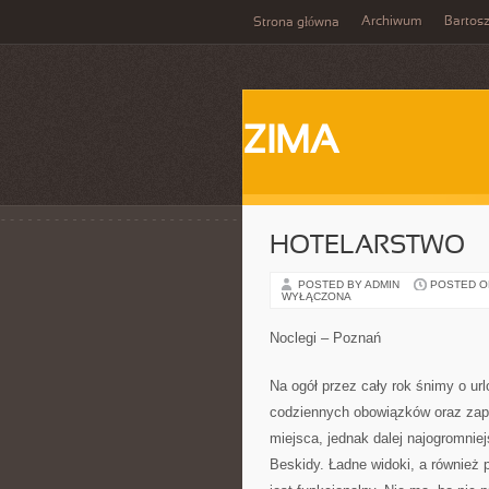
Archiwum
Bartos
Strona główna
ZIMA
HOTELARSTWO
POSTED BY ADMIN
POSTED ON 
WYŁĄCZONA
Noclegi – Poznań
Na ogół przez cały rok śnimy o ur
codziennych obowiązków oraz za
miejsca, jednak dalej najogromniej
Beskidy. Ładne widoki, a również