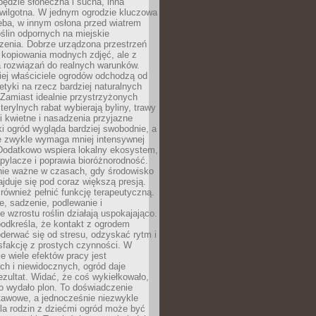
będzie słoneczna i sucha, inna
 wilgotna. W jednym ogrodzie kluczowa
eba, w innym osłona przed wiatrem
oślin odpornych na miejskie
zenia. Dobrze urządzona przestrzeń
 kopiowania modnych zdjęć, ale z
 rozwiązań do realnych warunków.
ej właściciele ogrodów odchodzą od
etyki na rzecz bardziej naturalnych
Zamiast idealnie przystrzyżonych
terylnych rabat wybierają byliny, trawy
i kwietne i nasadzenia przyjazne
 ogród wygląda bardziej swobodnie, a
e zwykle wymaga mniej intensywnej
 Dodatkowo wspiera lokalny ekosystem,
pylacze i poprawia bioróżnorodność.
nie ważne w czasach, gdy środowisko
ajduje się pod coraz większą presją.
ównież pełnić funkcję terapeutyczną.
, sadzenie, podlewanie i
 wzrostu roślin działają uspokajająco.
odkreśla, że kontakt z ogrodem
erwać się od stresu, odzyskać rytm i
sfakcję z prostych czynności. W
ie wiele efektów pracy jest
ch i niewidocznych, ogród daje
zultat. Widać, że coś wykiełkowało,
bo wydało plon. To doświadczenie
tawowe, a jednocześnie niezwykle
la rodzin z dziećmi ogród może być