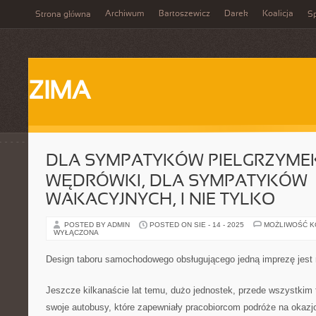
Archiwum
Bartoszewicz
Darek
Koalicja
Strona główna
Sp
ZIMA
DLA SYMPATYKÓW PIELGRZYMEK
WĘDRÓWKI, DLA SYMPATYKÓW
WAKACYJNYCH, I NIE TYLKO
POSTED BY ADMIN
POSTED ON SIE - 14 - 2025
MOŻLIWOŚĆ 
WYŁĄCZONA
Design taboru samochodowego obsługującego jedną imprezę jest
Jeszcze kilkanaście lat temu, dużo jednostek, przede wszystkim 
swoje autobusy, które zapewniały pracobiorcom podróże na okaz