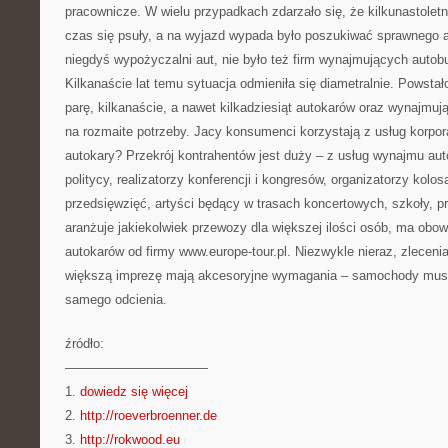
pracownicze. W wielu przypadkach zdarzało się, że kilkunastole
czas się psuły, a na wyjazd wypada było poszukiwać sprawnego a
niegdyś wypożyczalni aut, nie było też firm wynajmujących auto
Kilkanaście lat temu sytuacja odmieniła się diametralnie. Powstał
parę, kilkanaście, a nawet kilkadziesiąt autokarów oraz wynajmu
na rozmaite potrzeby. Jacy konsumenci korzystają z usług korpo
autokary? Przekrój kontrahentów jest duży – z usług wynajmu au
politycy, realizatorzy konferencji i kongresów, organizatorzy kol
przedsięwzięć, artyści będący w trasach koncertowych, szkoły, p
aranżuje jakiekolwiek przewozy dla większej ilości osób, ma ob
autokarów od firmy www.europe-tour.pl. Niezwykle nieraz, zlecen
większą imprezę mają akcesoryjne wymagania – samochody muszą
samego odcienia.
źródło:
———————————
1.
dowiedz się więcej
2.
http://roeverbroenner.de
3.
http://rokwood.eu