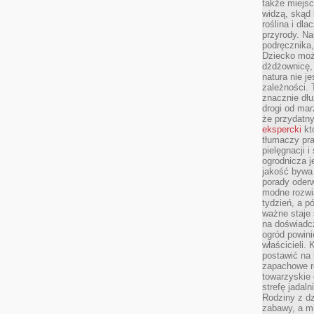
także miejsc
widzą, skąd 
roślina i dl
przyrody. N
podręcznika,
Dziecko moż
dżdżownicę,
natura nie j
zależności. 
znacznie dłu
drogi od mar
że przydat
ekspercki
któ
tłumaczy pr
pielęgnacji 
ogrodnicza j
jakość bywa 
porady oder
modne rozwią
tydzień, a p
ważne staje 
na doświadc
ogród powini
właścicieli.
postawić na 
zapachowe ro
towarzyskie 
strefę jadal
Rodziny z dz
zabawy, a mi