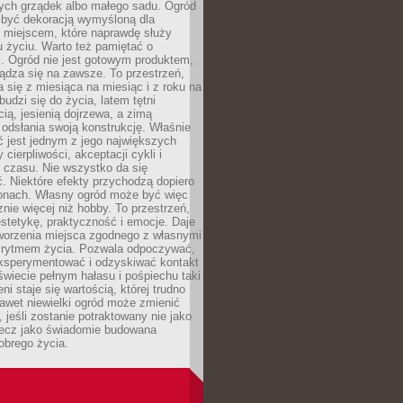
ch grządek albo małego sadu. Ogród
 być dekoracją wymyśloną dla
e miejscem, które naprawdę służy
 życiu. Warto też pamiętać o
. Ogród nie jest gotowym produktem,
ządza się na zawsze. To przestrzeń,
a się z miesiąca na miesiąc i z roku na
budzi się do życia, latem tętni
ią, jesienią dojrzewa, a zimą
odsłania swoją konstrukcję. Właśnie
 jest jednym z jego największych
cierpliwości, akceptacji cykli i
 czasu. Nie wszystko da się
. Niektóre efekty przychodzą dopiero
zonach. Własny ogród może być więc
ie więcej niż hobby. To przestrzeń,
estetykę, praktyczność i emocje. Daje
worzenia miejsca zgodnego z własnymi
i rytmem życia. Pozwala odpoczywać,
eksperymentować i odzyskiwać kontakt
świecie pełnym hałasu i pośpiechu taki
ni staje się wartością, której trudno
awet niewielki ogród może zmienić
 jeśli zostanie potraktowany nie jako
lecz jako świadomie budowana
obrego życia.