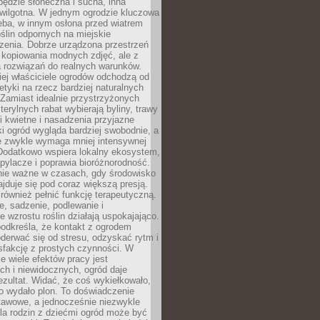
będzie słoneczna i sucha, inna
 wilgotna. W jednym ogrodzie kluczowa
eba, w innym osłona przed wiatrem
oślin odpornych na miejskie
zenia. Dobrze urządzona przestrzeń
 kopiowania modnych zdjęć, ale z
 rozwiązań do realnych warunków.
ej właściciele ogrodów odchodzą od
etyki na rzecz bardziej naturalnych
Zamiast idealnie przystrzyżonych
terylnych rabat wybierają byliny, trawy
i kwietne i nasadzenia przyjazne
 ogród wygląda bardziej swobodnie, a
e zwykle wymaga mniej intensywnej
 Dodatkowo wspiera lokalny ekosystem,
pylacze i poprawia bioróżnorodność.
nie ważne w czasach, gdy środowisko
ajduje się pod coraz większą presją.
ównież pełnić funkcję terapeutyczną.
, sadzenie, podlewanie i
 wzrostu roślin działają uspokajająco.
odkreśla, że kontakt z ogrodem
erwać się od stresu, odzyskać rytm i
sfakcję z prostych czynności. W
ie wiele efektów pracy jest
ch i niewidocznych, ogród daje
zultat. Widać, że coś wykiełkowało,
bo wydało plon. To doświadczenie
tawowe, a jednocześnie niezwykle
la rodzin z dziećmi ogród może być