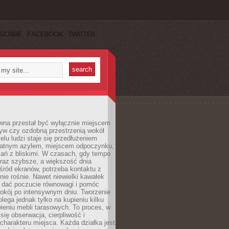
SCRIBE
FACEBOOK
TWITTER
wna przestał być wyłącznie miejscem
yw czy ozdobną przestrzenią wokół
elu ludzi staje się przedłużeniem
watnym azylem, miejscem odpoczynku,
kań z bliskimi. W czasach, gdy tempo
oraz szybsze, a większość dnia
ród ekranów, potrzeba kontaktu z
nie rośnie. Nawet niewielki kawałek
e dać poczucie równowagi i pomóc
okój po intensywnym dniu. Tworzenie
olega jednak tylko na kupieniu kilku
awieniu mebli tarasowych. To proces, w
 się obserwacja, cierpliwość i
charakteru miejsca. Każda działka jest