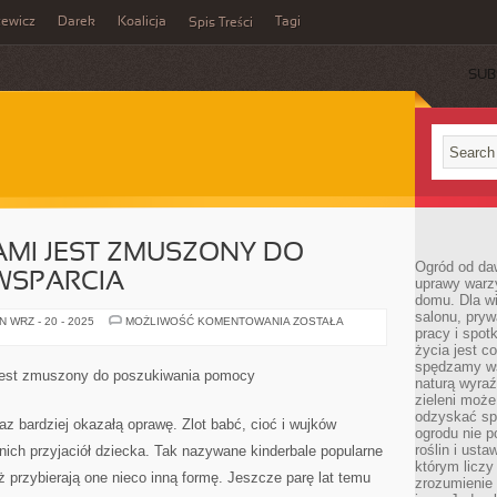
zewicz
Darek
Koalicja
Tagi
Spis Treści
SUB
AMI JEST ZMUSZONY DO
Ogród od da
WSPARCIA
uprawy warz
domu. Dla wi
salonu, pry
CZŁOWIEK
 WRZ - 20 - 2025
MOŻLIWOŚĆ KOMENTOWANIA
ZOSTAŁA
pracy i spot
CZASAMI
JEST
życia jest c
ZMUSZONY
spędzamy wś
DO
est zmuszony do poszukiwania pomocy
POSZUKIWANIA
naturą wyraź
WSPARCIA
zieleni moż
odzyskać sp
az bardziej okazałą oprawę. Zlot babć, cioć i wujków
ogrodu nie p
roślin i ust
etnich przyjaciół dziecka. Tak nazywane kinderbale popularne
którym liczy
przybierają one nieco inną formę. Jeszcze parę lat temu
zrozumienie 