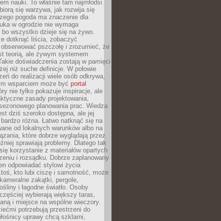
em nauki. To właśnie tam najmłodsi
biorą się warzywa, jak rozwija się
aczego pogoda ma znaczenie dla
auka w ogrodzie nie wymaga
 bo wszystko dzieje się na żywo.
e dotknąć liścia, zobaczyć
 obserwować pszczołę i zrozumieć, że
est teorią, ale żywym systemem
Takie doświadczenia zostają w pamięci
żej niż suche definicje. W połowie
zeń do realizacji wiele osób odkrywa,
nym wsparciem może być
portal
ry nie tylko pokazuje inspiracje, ale
aktyczne zasady projektowania,
i sezonowego planowania prac. Wiedza
est dziś szeroko dostępna, ale jej
bardzo różna. Łatwo natknąć się na
wane od lokalnych warunków albo na
zania, które dobrze wyglądają przez
óźniej sprawiają problemy. Dlatego tak
się korzystanie z materiałów opartych
zeniu i rozsądku. Dobrze zaplanowany
en odpowiadać stylowi życia
 Ktoś, kto lubi ciszę i samotność, może
kameralne zakątki, pergole,
śliny i łagodne światło. Osoby
częściej wybierają większy taras,
nianą i miejsce na wspólne wieczory.
iećmi potrzebują przestrzeni do
łośnicy uprawy chcą szklarni,