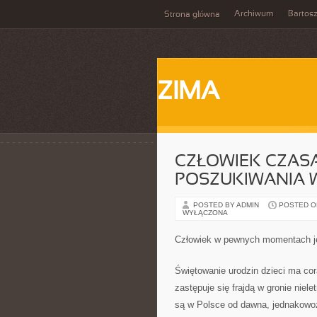
Archiwum
Bartos
Strona główna
ZIMA
CZŁOWIEK CZAS
POSZUKIWANIA 
POSTED BY ADMIN
POSTED ON
WYŁĄCZONA
Człowiek w pewnych momentach j
Świętowanie urodzin dzieci ma cor
zastępuje się frajdą w gronie niel
są w Polsce od dawna, jednakowoż 