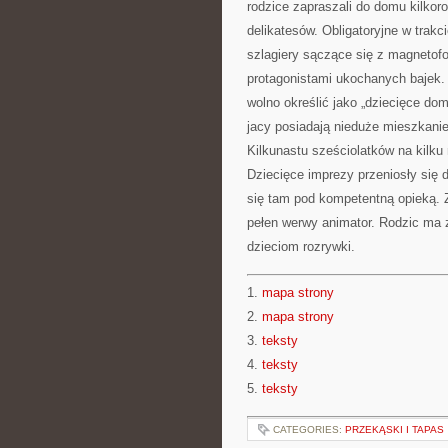
rodzice zapraszali do domu kilkoro 
delikatesów. Obligatoryjne w trakc
szlagiery sączące się z magnetofo
protagonistami ukochanych bajek. 
wolno określić jako „dziecięce do
jacy posiadają nieduże mieszkanie
Kilkunastu sześciolatków na kilk
Dziecięce imprezy przeniosły się
się tam pod kompetentną opieką. 
pełen werwy animator. Rodzic ma z
dzieciom rozrywki.
1.
mapa strony
2.
mapa strony
3.
teksty
4.
teksty
5.
teksty
CATEGORIES:
PRZEKĄSKI I TAPAS