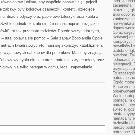
inna. Jedna 
równolatków jubilata, aby wspólnie pobawili się i pojedli
zacieniona i
ie zabawy były kolorowe czapeczki, konfetti, dziecięce
okaże się gl
albo dobór r
nu, dużo słodyczy oraz papierowe talerzyki oraz kubki z
zanieczyszc
nie wynika z
Szybko jednak okazało się, że organizacja imprez, jakie
dopasowania
mówki”, ot tak przerasta rodziców. Przede wszystkim tych,
Coraz części
sztywnej est
 – tutaj pojawia się pomoc – Sala zabaw Bobolandia Opole.
kompozycji. 
u metrach kwadratowych-to musi się skończyć kataklizmem.
trawników i s
ozdobne, łąk
 do wyjątkowych sal zabaw dla potomków. Maluchy znajdują
owadom. Taki
jednocześni
Zabawy wymyśla dla nich oraz kontroluje zwykle młody oraz
pielęgnacji.
 głowy nie tylko bałagan w domu, lecz i zapewnianie
przyciąga za
To szczegól
naturalne zn
Ogród może r
Prace ziemne
obserwowanie
Wiele osób p
pomaga im od
poczuć saty
świecie, gdz
abstrakcyjny
namacalny re
rozkwitło al
bardzo pods
potrzebne. D