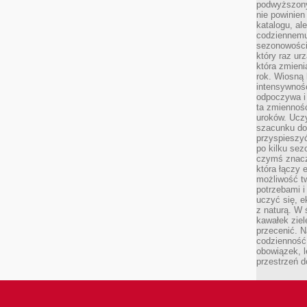
podwyższony
nie powinien
katalogu, al
codziennemu
sezonowości
który raz ur
która zmieni
rok. Wiosną 
intensywnośc
odpoczywa i 
ta zmienność
uroków. Uczy 
szacunku do
przyspieszyć
po kilku se
czymś znaczn
która łączy 
możliwość t
potrzebami 
uczyć się, 
z naturą. W 
kawałek ziele
przecenić. N
codzienność,
obowiązek, 
przestrzeń d