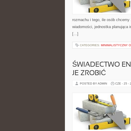
rozmachu i tego, ile osób chcemy 
wiadomości, jednostka planująca
[…]
CATEGORIES:
MINIMALISTYCZNY 
ŚWIADECTWO ENE
JE ZROBIĆ
POSTED BY ADMIN
CZE - 25 -