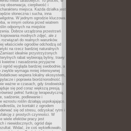
awieniu mebli tarasowych. To proces, w
 się obserwacja, cierpliwość i
charakteru miejsca. Każda działka jest
będzie słoneczna i sucha, inna
 wilgotna. W jednym ogrodzie kluczowa
eba, w innym osłona przed wiatrem
oślin odpornych na miejskie
zenia. Dobrze urządzona przestrzeń
 kopiowania modnych zdjęć, ale z
 rozwiązań do realnych warunków.
ej właściciele ogrodów odchodzą od
etyki na rzecz bardziej naturalnych
Zamiast idealnie przystrzyżonych
terylnych rabat wybierają byliny, trawy
i kwietne i nasadzenia przyjazne
 ogród wygląda bardziej swobodnie, a
e zwykle wymaga mniej intensywnej
 Dodatkowo wspiera lokalny ekosystem,
pylacze i poprawia bioróżnorodność.
nie ważne w czasach, gdy środowisko
ajduje się pod coraz większą presją.
ównież pełnić funkcję terapeutyczną.
, sadzenie, podlewanie i
 wzrostu roślin działają uspokajająco.
odkreśla, że kontakt z ogrodem
erwać się od stresu, odzyskać rytm i
sfakcję z prostych czynności. W
ie wiele efektów pracy jest
ch i niewidocznych, ogród daje
zultat. Widać, że coś wykiełkowało,