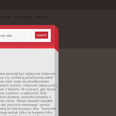
SCRIBE
FACEBOOK
TWITTER
wna przestał być wyłącznie miejscem
yw czy ozdobną przestrzenią wokół
elu ludzi staje się przedłużeniem
watnym azylem, miejscem odpoczynku,
kań z bliskimi. W czasach, gdy tempo
oraz szybsze, a większość dnia
ród ekranów, potrzeba kontaktu z
nie rośnie. Nawet niewielki kawałek
e dać poczucie równowagi i pomóc
okój po intensywnym dniu. Tworzenie
olega jednak tylko na kupieniu kilku