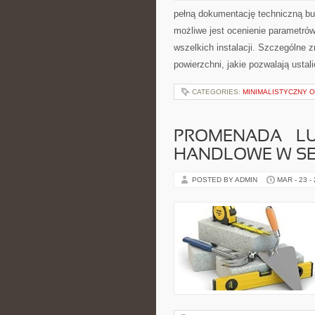
pełną dokumentację techniczną b
możliwe jest ocenienie parametró
wszelkich instalacji. Szczególne z
powierzchni, jakie pozwalają ustal
CATEGORIES:
MINIMALISTYCZNY 
PROMENADA – L
HANDLOWE W S
POSTED BY ADMIN
MAR - 23 -