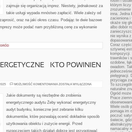
roślin i ust
którym liczy
zajmuje się organizacją imprez. Niestety, jednakowoż za
zrozumienie 
takie usługi wypada mnóstwo zapłacić. Wiele zależy od
inna. Jedna 
zacieniona i
zaprosić, oraz na jaki okres czasu. Podając te dwie bazowe
okaże się gl
 imprezy może podać nam przybliżoną cenę za wykonanie
albo dobór r
zanieczyszc
nie wynika z
dopasowania
Coraz części
OGRÓD
sztywnej est
kompozycji. 
trawników i s
ozdobne, łąk
RGETYCZNE – KTO POWINIEN
owadom. Taki
jednocześni
pielęgnacji.
przyciąga za
ŚWIADECTWO
To szczegól
 2025
MOŻLIWOŚĆ KOMENTOWANIA
ZOSTAŁA WYŁĄCZONA
ENERGETYCZNE
naturalne zn
–
Ogród może r
KTO
Jakie dokumenty są niezbędne do zrobienia
POWINIEN
Prace ziemne
JE
obserwowanie
energetycznego audytu Żeby wykonać energetyczny
ZROBIĆ
Wiele osób p
audyt budynku, konieczne jest zebranie kilku
pomaga im od
poczuć saty
dokumentów, które pozwalają ocenić dokładnie sposób
świecie, gdz
użytkowania obiektu i zużycie energii. Przed
abstrakcyjny
namacalny re
rozpoczęciem takich działań dobrze jest przygotować