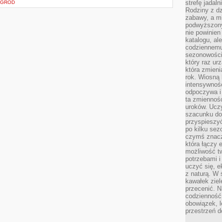
strefę jadal
OGRÓD
Rodziny z dz
zabawy, a mi
podwyższony
nie powinien
katalogu, al
codziennemu
sezonowości
który raz ur
która zmieni
rok. Wiosną 
intensywnośc
odpoczywa i 
ta zmienność
uroków. Uczy 
szacunku do
przyspieszyć
po kilku se
czymś znaczn
która łączy 
możliwość t
potrzebami 
uczyć się, 
z naturą. W 
kawałek ziele
przecenić. N
codzienność,
obowiązek, 
przestrzeń d