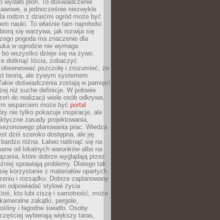
bo wydało plon. To doświadczenie
tawowe, a jednocześnie niezwykle
la rodzin z dziećmi ogród może być
em nauki. To właśnie tam najmłodsi
biorą się warzywa, jak rozwija się
aczego pogoda ma znaczenie dla
auka w ogrodzie nie wymaga
 bo wszystko dzieje się na żywo.
e dotknąć liścia, zobaczyć
 obserwować pszczołę i zrozumieć, że
est teorią, ale żywym systemem
Takie doświadczenia zostają w pamięci
żej niż suche definicje. W połowie
zeń do realizacji wiele osób odkrywa,
nym wsparciem może być
portal
ry nie tylko pokazuje inspiracje, ale
aktyczne zasady projektowania,
i sezonowego planowania prac. Wiedza
est dziś szeroko dostępna, ale jej
bardzo różna. Łatwo natknąć się na
wane od lokalnych warunków albo na
zania, które dobrze wyglądają przez
óźniej sprawiają problemy. Dlatego tak
się korzystanie z materiałów opartych
zeniu i rozsądku. Dobrze zaplanowany
en odpowiadać stylowi życia
 Ktoś, kto lubi ciszę i samotność, może
kameralne zakątki, pergole,
śliny i łagodne światło. Osoby
częściej wybierają większy taras,