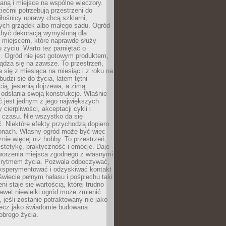
nianą i miejsce na wspólne wieczory.
iećmi potrzebują przestrzeni do
łośnicy uprawy chcą szklarni,
ch grządek albo małego sadu. Ogród
 być dekoracją wymyśloną dla
e miejscem, które naprawdę służy
 życiu. Warto też pamiętać o
. Ogród nie jest gotowym produktem,
ządza się na zawsze. To przestrzeń,
a się z miesiąca na miesiąc i z roku na
budzi się do życia, latem tętni
ią, jesienią dojrzewa, a zimą
odsłania swoją konstrukcję. Właśnie
 jest jednym z jego największych
cierpliwości, akceptacji cykli i
 czasu. Nie wszystko da się
. Niektóre efekty przychodzą dopiero
zonach. Własny ogród może być więc
ie więcej niż hobby. To przestrzeń,
estetykę, praktyczność i emocje. Daje
worzenia miejsca zgodnego z własnymi
i rytmem życia. Pozwala odpoczywać,
eksperymentować i odzyskiwać kontakt
świecie pełnym hałasu i pośpiechu taki
ni staje się wartością, której trudno
awet niewielki ogród może zmienić
 jeśli zostanie potraktowany nie jako
lecz jako świadomie budowana
obrego życia.