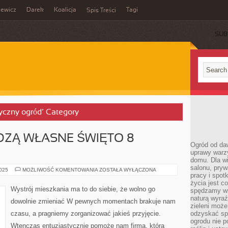
zewicz
Darek
Koalicja
Tagi
Spis Treści
SUB
tyczny ogród’ Category
DZĄ WŁASNE ŚWIĘTO 8
Ogród od da
uprawy warz
domu. Dla wi
salonu, pry
KOBIETY
2025
MOŻLIWOŚĆ KOMENTOWANIA
ZOSTAŁA WYŁĄCZONA
pracy i spot
OBCHODZĄ
WŁASNE
życia jest c
ŚWIĘTO
Wystrój mieszkania ma to do siebie, że wolno go
spędzamy wś
8
MARCA
naturą wyraź
dowolnie zmieniać W pewnych momentach brakuje nam
zieleni moż
czasu, a pragniemy zorganizować jakieś przyjęcie.
odzyskać sp
ogrodu nie p
Wtenczas entuzjastycznie pomoże nam firma, która