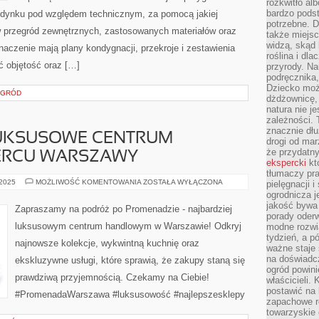
rozkwitło al
bardzo pods
udynku pod względem technicznym, za pomocą jakiej
potrzebne. D
w przegród zewnętrznych, zastosowanych materiałów oraz
także miejsc
widzą, skąd 
naczenie mają plany kondygnacji, przekroje i zestawienia
roślina i dl
ić objętość oraz […]
przyrody. N
podręcznika,
Dziecko moż
OGRÓD
dżdżownicę,
natura nie j
zależności. 
znacznie dłu
UKSUSOWE CENTRUM
drogi od mar
że przydat
ERCU WARSZAWY
ekspercki
któ
tłumaczy pr
PROMENADA
 2025
MOŻLIWOŚĆ KOMENTOWANIA
ZOSTAŁA WYŁĄCZONA
pielęgnacji 
–
ogrodnicza j
LUKSUSOWE
jakość bywa 
CENTRUM
Zapraszamy na podróż po Promenadzie - najbardziej
HANDLOWE
porady oder
W
luksusowym centrum handlowym w Warszawie! Odkryj
modne rozwią
SERCU
WARSZAWY
tydzień, a p
najnowsze kolekcje, wykwintną kuchnię oraz
ważne staje 
na doświadc
ekskluzywne usługi, które sprawią, że zakupy staną się
ogród powini
prawdziwą przyjemnością. Czekamy na Ciebie!
właścicieli.
postawić na 
#PromenadaWarszawa #luksusowość #najlepszesklepy
zapachowe ro
towarzyskie 