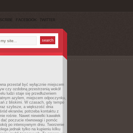
SCRIBE
FACEBOOK
TWITTER
wna przestał być wyłącznie miejscem
yw czy ozdobną przestrzenią wokół
elu ludzi staje się przedłużeniem
watnym azylem, miejscem odpoczynku,
kań z bliskimi. W czasach, gdy tempo
oraz szybsze, a większość dnia
ród ekranów, potrzeba kontaktu z
nie rośnie. Nawet niewielki kawałek
e dać poczucie równowagi i pomóc
okój po intensywnym dniu. Tworzenie
olega jednak tylko na kupieniu kilku