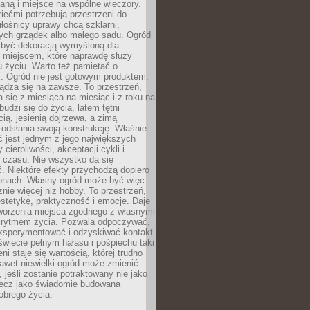
nianą i miejsce na wspólne wieczory.
iećmi potrzebują przestrzeni do
łośnicy uprawy chcą szklarni,
ch grządek albo małego sadu. Ogród
 być dekoracją wymyśloną dla
e miejscem, które naprawdę służy
 życiu. Warto też pamiętać o
. Ogród nie jest gotowym produktem,
ządza się na zawsze. To przestrzeń,
a się z miesiąca na miesiąc i z roku na
budzi się do życia, latem tętni
ią, jesienią dojrzewa, a zimą
odsłania swoją konstrukcję. Właśnie
 jest jednym z jego największych
cierpliwości, akceptacji cykli i
 czasu. Nie wszystko da się
. Niektóre efekty przychodzą dopiero
zonach. Własny ogród może być więc
ie więcej niż hobby. To przestrzeń,
estetykę, praktyczność i emocje. Daje
worzenia miejsca zgodnego z własnymi
i rytmem życia. Pozwala odpoczywać,
eksperymentować i odzyskiwać kontakt
świecie pełnym hałasu i pośpiechu taki
ni staje się wartością, której trudno
awet niewielki ogród może zmienić
 jeśli zostanie potraktowany nie jako
lecz jako świadomie budowana
obrego życia.