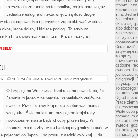
roślin i ust
którym liczy
mieszkania zatrudnia profesjonalistę projektanta wnętrz.
zrozumienie 
Jednakże usługi architekta wnętrz są dość drogie.
inna. Jedna 
zacieniona i
w stanie odpowiednio i pomysłem zaprojektować wnętrza
okaże się gl
albo dobór r
okna, ładne ściany i lśniące podłogi. To atrybuty
zanieczyszc
ierdza http://www.maszroom.com. Każdy marzy o […]
nie wynika z
dopasowania
Coraz części
 WESELNY
sztywnej est
kompozycji. 
trawników i s
ozdobne, łąk
JI
owadom. Taki
jednocześni
pielęgnacji.
WAKACJE
025
MOŻLIWOŚĆ KOMENTOWANIA
ZOSTAŁA WYŁĄCZONA
W
przyciąga za
GRECJI
To szczegól
Odkryj piękno Wrocławia! Trzeba jasno powiedzieć, że
naturalne zn
Ogród może r
Japonia to jeden z najbardziej wspaniałych krajów na
Prace ziemne
świecie. Przecież owy kraj może zaoferować niemal
obserwowanie
Wiele osób p
wszystko. Świetna kultura, przepiękne krajobrazy,
pomaga im od
nowoczesne miasta bądź choćby plaże i lasy. W
poczuć saty
świecie, gdz
zasadzie nie ma zbyt wielu bardziej oryginalnych państw
abstrakcyjny
namacalny re
ie pojechać do Japonii i po prostu zwiedzić owy kraj… Na