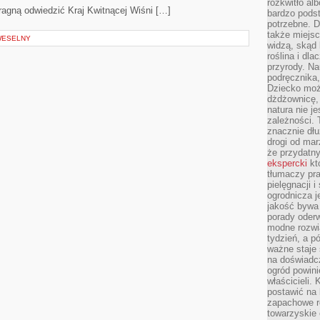
rozkwitło al
pragną odwiedzić Kraj Kwitnącej Wiśni […]
bardzo pods
potrzebne. D
także miejsc
 WESELNY
widzą, skąd 
roślina i dl
przyrody. N
podręcznika,
Dziecko moż
dżdżownicę,
natura nie j
zależności. 
znacznie dłu
drogi od mar
że przydat
ekspercki
któ
tłumaczy pr
pielęgnacji 
ogrodnicza j
jakość bywa 
porady oder
modne rozwią
tydzień, a p
ważne staje 
na doświadc
ogród powini
właścicieli.
postawić na 
zapachowe ro
towarzyskie 