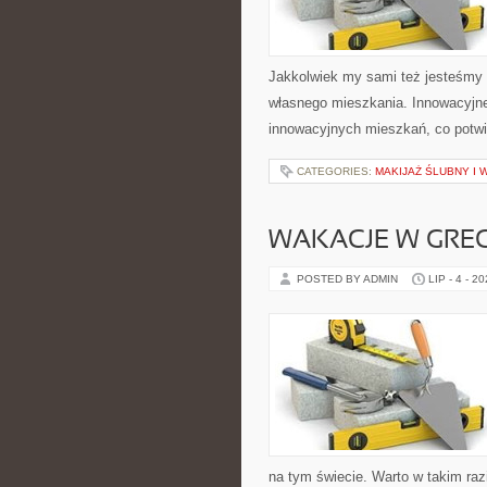
Jakkolwiek my sami też jesteśmy 
własnego mieszkania. Innowacyjne 
innowacyjnych mieszkań, co potw
CATEGORIES:
MAKIJAŻ ŚLUBNY I
WAKACJE W GREC
POSTED BY ADMIN
LIP - 4 - 2
na tym świecie. Warto w takim raz