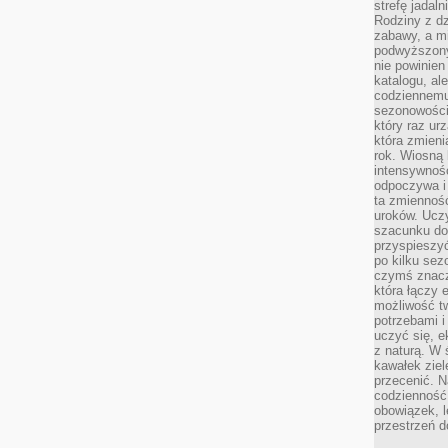
strefę jadal
Rodziny z dz
zabawy, a mi
podwyższony
nie powinien
katalogu, al
codziennemu
sezonowości
który raz ur
która zmieni
rok. Wiosną 
intensywnośc
odpoczywa i 
ta zmienność
uroków. Uczy 
szacunku do
przyspieszyć
po kilku se
czymś znaczn
która łączy 
możliwość t
potrzebami 
uczyć się, 
z naturą. W 
kawałek ziele
przecenić. N
codzienność,
obowiązek, 
przestrzeń d