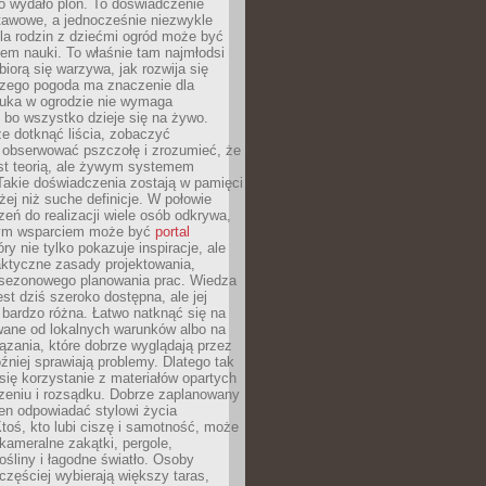
bo wydało plon. To doświadczenie
tawowe, a jednocześnie niezwykle
la rodzin z dziećmi ogród może być
em nauki. To właśnie tam najmłodsi
biorą się warzywa, jak rozwija się
aczego pogoda ma znaczenie dla
auka w ogrodzie nie wymaga
 bo wszystko dzieje się na żywo.
e dotknąć liścia, zobaczyć
 obserwować pszczołę i zrozumieć, że
est teorią, ale żywym systemem
Takie doświadczenia zostają w pamięci
żej niż suche definicje. W połowie
zeń do realizacji wiele osób odkrywa,
nym wsparciem może być
portal
ry nie tylko pokazuje inspiracje, ale
aktyczne zasady projektowania,
i sezonowego planowania prac. Wiedza
est dziś szeroko dostępna, ale jej
bardzo różna. Łatwo natknąć się na
wane od lokalnych warunków albo na
zania, które dobrze wyglądają przez
óźniej sprawiają problemy. Dlatego tak
się korzystanie z materiałów opartych
zeniu i rozsądku. Dobrze zaplanowany
en odpowiadać stylowi życia
 Ktoś, kto lubi ciszę i samotność, może
kameralne zakątki, pergole,
śliny i łagodne światło. Osoby
częściej wybierają większy taras,