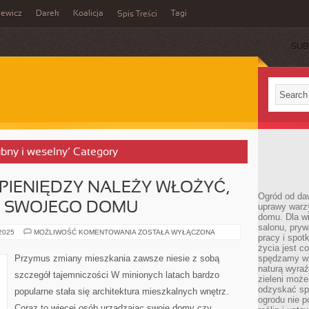
zewicz
Darek
Koalicja
Tagi
Spis Treści
SUB
lubny i weselny’ Category
 PIENIĘDZY NALEŻY WŁOŻYĆ,
Ogród od da
 SWOJEGO DOMU
uprawy warz
domu. Dla wi
salonu, pry
WIELE
 2025
MOŻLIWOŚĆ KOMENTOWANIA
ZOSTAŁA WYŁĄCZONA
pracy i spot
WYSIŁKU
I
życia jest c
PIENIĘDZY
Przymus zmiany mieszkania zawsze niesie z sobą
spędzamy wś
NALEŻY
naturą wyraź
WŁOŻYĆ,
szczegół tajemniczości W minionych latach bardzo
W
zieleni moż
WYKOŃCZENIE
odzyskać sp
popularne stała się architektura mieszkalnych wnętrz.
SWOJEGO
ogrodu nie p
DOMU
Coraz to więcej osób urządzając swoje domy czy