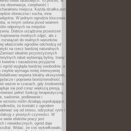
awieniu mebli tarasowych. To proces, w
 się obserwacja, cierpliwość i
charakteru miejsca. Każda działka jest
będzie słoneczna i sucha, inna
 wilgotna. W jednym ogrodzie kluczowa
eba, w innym osłona przed wiatrem
oślin odpornych na miejskie
zenia. Dobrze urządzona przestrzeń
 kopiowania modnych zdjęć, ale z
 rozwiązań do realnych warunków.
ej właściciele ogrodów odchodzą od
etyki na rzecz bardziej naturalnych
Zamiast idealnie przystrzyżonych
terylnych rabat wybierają byliny, trawy
i kwietne i nasadzenia przyjazne
 ogród wygląda bardziej swobodnie, a
e zwykle wymaga mniej intensywnej
 Dodatkowo wspiera lokalny ekosystem,
pylacze i poprawia bioróżnorodność.
nie ważne w czasach, gdy środowisko
ajduje się pod coraz większą presją.
ównież pełnić funkcję terapeutyczną.
, sadzenie, podlewanie i
 wzrostu roślin działają uspokajająco.
odkreśla, że kontakt z ogrodem
erwać się od stresu, odzyskać rytm i
sfakcję z prostych czynności. W
ie wiele efektów pracy jest
ch i niewidocznych, ogród daje
zultat. Widać, że coś wykiełkowało,