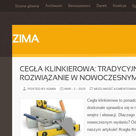
Archiwum
Bartoszewicz
Darek
Koalicja
Strona główna
Sp
ZIMA
CEGŁA KLINKIEROWA: TRADYCYJ
ROZWIĄZANIE W NOWOCZESNY
POSTED BY ADMIN
MAR - 2 - 2025
MOŻLIWOŚĆ KOMENTOWAN
Cegła klinkierowa to ponad
doskonale sprawdza się w
wnętrz i elewacji. Dlaczego
nowoczesnym wydaniu? Odp
naszym artykule! #cegła #