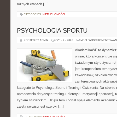
różnych etapach […]
CATEGORIES:
NIERUCHOMOŚCI
PSYCHOLOGIA SPORTU
POSTED BY ADMIN
CZE - 2 - 2026
MOŻLIWOŚĆ KOMENTOWAN
AkademikaWF to dynamiczni
online, która koncentruje si
świadomym stylu życia, reha
jest kompendium tematyczn
zawodników, szkoleniowców
zainteresowanych aktywnoś
kategorie to Psychologia Sportu i Trening i Ćwiczenia. Na stroni
opracowania dotyczące treningu, dietetyki, motywacji sportowej, te
życiem studenckim. Dzięki temu portal spaja elementy akademic
zaletą serwisu jest szeroki […]
CATEGORIES:
NIERUCHOMOŚCI