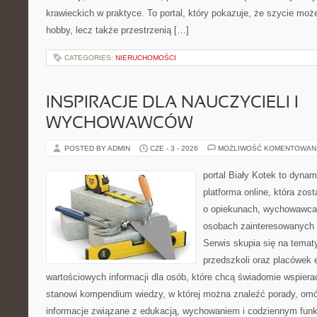
krawieckich w praktyce. To portal, który pokazuje, że szycie mo
hobby, lecz także przestrzenią […]
CATEGORIES:
NIERUCHOMOŚCI
INSPIRACJE DLA NAUCZYCIELI I
WYCHOWAWCÓW
POSTED BY ADMIN
CZE - 3 - 2026
MOŻLIWOŚĆ KOMENTOWAN
portal Biały Kotek to dynam
platforma online, która zos
o opiekunach, wychowawcac
osobach zainteresowanych
Serwis skupia się na tema
przedszkoli oraz placówek 
wartościowych informacji dla osób, które chcą świadomie wspiera
stanowi kompendium wiedzy, w której można znaleźć porady, omów
informacje związane z edukacją, wychowaniem i codziennym fun