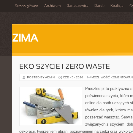
Archiwum
Bartoszewicz
Darek
Koalicja
Strona główna
Sp
ZIMA
EKO SZYCIE I ZERO WASTE
POSTED BY ADMIN
CZE - 5 - 2026
MOŻLIWOŚĆ KOMENTOWAN
Proszkic.pl to praktyczna s
poświęcona szyciu, która m
online dla osób uczących si
również dla tych, którzy ma
poszerzać warsztat. Serwis
związanych z szyciem, do
dekoracji, tworzeniem ubrań, poznawaniem narzędzi oraz wykorz