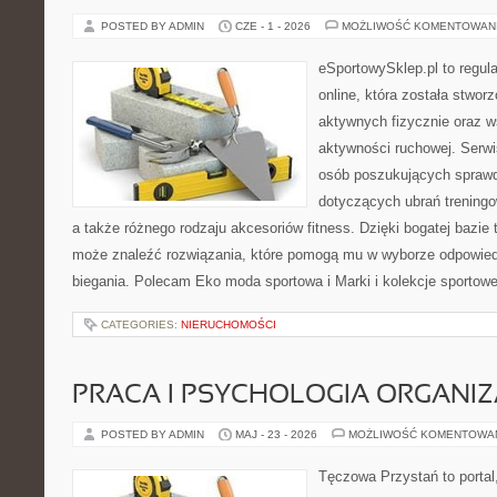
POSTED BY ADMIN
CZE - 1 - 2026
MOŻLIWOŚĆ KOMENTOWAN
eSportowySklep.pl to regula
online, która została stwo
aktywnych fizycznie oraz w
aktywności ruchowej. Serwis
osób poszukujących sprawd
dotyczących ubrań treningo
a także różnego rodzaju akcesoriów fitness. Dzięki bogatej bazie
może znaleźć rozwiązania, które pomogą mu w wyborze odpowie
biegania. Polecam Eko moda sportowa i Marki i kolekcje sportow
CATEGORIES:
NIERUCHOMOŚCI
PRACA I PSYCHOLOGIA ORGANIZ
POSTED BY ADMIN
MAJ - 23 - 2026
MOŻLIWOŚĆ KOMENTOWA
Tęczowa Przystań to portal