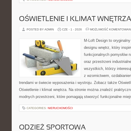
OŚWIETLENIE I KLIMAT WNĘTRZ
POSTED BY ADMIN
CZE - 1 - 2026
MOŻLIWOŚĆ KOMENTOWAN
M-Loft Design to oryginaln
designu wnętrz, który inspi
funkcjonalnych pomysłów n
oraz przestrzeni industrialn
wszystkich, którzy interes
z wzornictwem, ozdabianie
trendami w świecie wyposażenia i wystroju. Zobacz także Oświetle
Oświetlenie i klimat wnętrza. Na stronie można znaleźć praktycz
modnych przestrzeni, które pomagają stworzyć funkcjonalne miej
CATEGORIES:
NIERUCHOMOŚCI
ODZIEŻ SPORTOWA