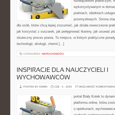
rozwiązaniom pralniczym,
wykorzystywanym w domach,
pralniach, obiektach usług
przemysłowych. Strona sta
dla osób, które chcą lepiej zrozumieć, jak działa nowoczesne praln
jak korzystać z suszarek, jak pielęgnować tkaniny, jak usuwać pl
skuteczny proces prania. To miejsce, w którym praktyczne porady
technologii, ekologii, chemii […]
CATEGORIES:
NIERUCHOMOŚCI
INSPIRACJE DLA NAUCZYCIELI I
WYCHOWAWCÓW
POSTED BY ADMIN
CZE - 3 - 2026
MOŻLIWOŚĆ KOMENTOWAN
portal Biały Kotek to dynam
platforma online, która zos
o opiekunach, wychowawcac
osobach zainteresowanych