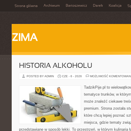
Archiwum
Bartoszewicz
Darek
Koalicja
Strona główna
Sp
ZIMA
HISTORIA ALKOHOLU
POSTED BY ADMIN
CZE - 6 - 2026
MOŻLIWOŚĆ KOMENTOWAN
TadzikPije.pl to wielowątk
tematyce trunków, w który
może znaleźć ciekawe treśc
premium. Strona została s
które chcą lepiej poznać s
miejsca, gdzie tematy zwią
przedstawiane w sposób lekki. To przestrzeń, w którym kulinaria 