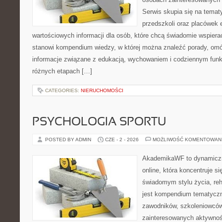
Serwis skupia się na tema
przedszkoli oraz placówek 
wartościowych informacji dla osób, które chcą świadomie wspiera
stanowi kompendium wiedzy, w której można znaleźć porady, omów
informacje związane z edukacją, wychowaniem i codziennym fun
różnych etapach […]
CATEGORIES:
NIERUCHOMOŚCI
PSYCHOLOGIA SPORTU
POSTED BY ADMIN
CZE - 2 - 2026
MOŻLIWOŚĆ KOMENTOWAN
AkademikaWF to dynamiczni
online, która koncentruje si
świadomym stylu życia, reha
jest kompendium tematyczn
zawodników, szkoleniowców
zainteresowanych aktywnoś