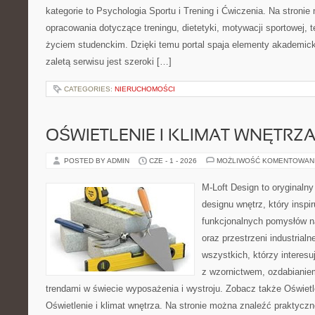
kategorie to Psychologia Sportu i Trening i Ćwiczenia. Na stroni
opracowania dotyczące treningu, dietetyki, motywacji sportowej, te
życiem studenckim. Dzięki temu portal spaja elementy akademic
zaletą serwisu jest szeroki […]
CATEGORIES:
NIERUCHOMOŚCI
OŚWIETLENIE I KLIMAT WNĘTRZ
POSTED BY ADMIN
CZE - 1 - 2026
MOŻLIWOŚĆ KOMENTOWAN
M-Loft Design to oryginaln
designu wnętrz, który inspi
funkcjonalnych pomysłów n
oraz przestrzeni industrialn
wszystkich, którzy interes
z wzornictwem, ozdabianie
trendami w świecie wyposażenia i wystroju. Zobacz także Oświetle
Oświetlenie i klimat wnętrza. Na stronie można znaleźć praktycz