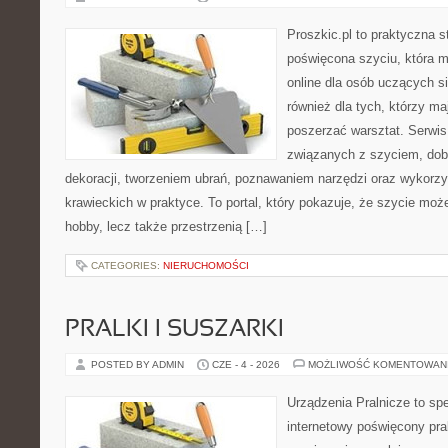
Proszkic.pl to praktyczna s
poświęcona szyciu, która m
online dla osób uczących si
również dla tych, którzy ma
poszerzać warsztat. Serwis
związanych z szyciem, do
dekoracji, tworzeniem ubrań, poznawaniem narzędzi oraz wykorz
krawieckich w praktyce. To portal, który pokazuje, że szycie mo
hobby, lecz także przestrzenią […]
CATEGORIES:
NIERUCHOMOŚCI
PRALKI I SUSZARKI
POSTED BY ADMIN
CZE - 4 - 2026
MOŻLIWOŚĆ KOMENTOWAN
Urządzenia Pralnicze to spe
internetowy poświęcony pra