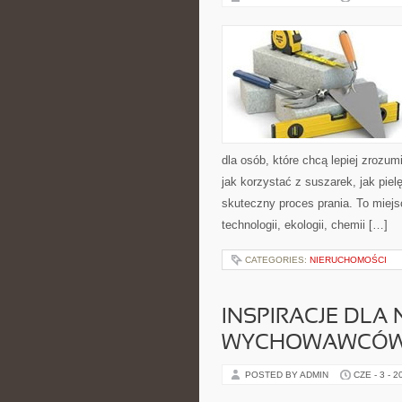
dla osób, które chcą lepiej zrozumi
jak korzystać z suszarek, jak pie
skuteczny proces prania. To miejs
technologii, ekologii, chemii […]
CATEGORIES:
NIERUCHOMOŚCI
INSPIRACJE DLA 
WYCHOWAWCÓ
POSTED BY ADMIN
CZE - 3 - 2