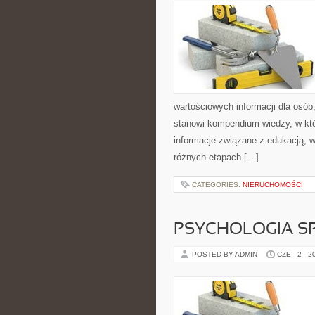
wartościowych informacji dla osób
stanowi kompendium wiedzy, w któ
informacje związane z edukacją, 
różnych etapach […]
CATEGORIES:
NIERUCHOMOŚCI
PSYCHOLOGIA S
POSTED BY ADMIN
CZE - 2 - 2