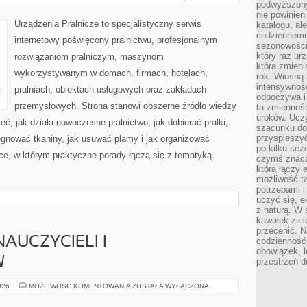
podwyższony
I
SUSZARKI
nie powinien
Urządzenia Pralnicze to specjalistyczny serwis
katalogu, al
codziennemu
internetowy poświęcony pralnictwu, profesjonalnym
sezonowości
który raz ur
rozwiązaniom pralniczym, maszynom
która zmieni
wykorzystywanym w domach, firmach, hotelach,
rok. Wiosną 
intensywnośc
pralniach, obiektach usługowych oraz zakładach
odpoczywa i 
przemysłowych. Strona stanowi obszerne źródło wiedzy
ta zmienność
uroków. Uczy 
eć, jak działa nowoczesne pralnictwo, jak dobierać pralki,
szacunku do
przyspieszyć
lęgnować tkaniny, jak usuwać plamy i jak organizować
po kilku se
ce, w którym praktyczne porady łączą się z tematyką
czymś znaczn
która łączy 
możliwość t
potrzebami 
uczyć się, 
z naturą. W 
kawałek ziele
przecenić. N
NAUCZYCIELI I
codzienność,
obowiązek, 
W
przestrzeń d
INSPIRACJE
026
MOŻLIWOŚĆ KOMENTOWANIA
ZOSTAŁA WYŁĄCZONA
DLA
NAUCZYCIELI