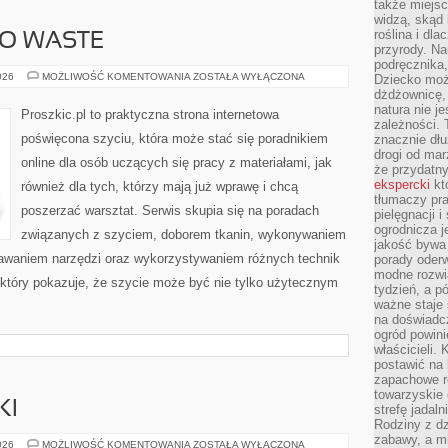
także miejsc
widzą, skąd 
roślina i dl
RO WASTE
przyrody. N
podręcznika,
EKO
026
MOŻLIWOŚĆ KOMENTOWANIA
ZOSTAŁA WYŁĄCZONA
Dziecko moż
SZYCIE
dżdżownicę,
I
natura nie j
ZERO
Proszkic.pl to praktyczna strona internetowa
WASTE
zależności. 
poświęcona szyciu, która może stać się poradnikiem
znacznie dłu
drogi od mar
online dla osób uczących się pracy z materiałami, jak
że przydat
ekspercki
któ
również dla tych, którzy mają już wprawę i chcą
tłumaczy pr
poszerzać warsztat. Serwis skupia się na poradach
pielęgnacji 
ogrodnicza j
związanych z szyciem, doborem tkanin, wykonywaniem
jakość bywa 
nawaniem narzędzi oraz wykorzystywaniem różnych technik
porady oder
modne rozwią
, który pokazuje, że szycie może być nie tylko użytecznym
tydzień, a p
ważne staje 
]
na doświadc
ogród powini
właścicieli.
postawić na 
zapachowe ro
towarzyskie 
KI
strefę jadal
Rodziny z dz
zabawy, a mi
PRALKI
026
MOŻLIWOŚĆ KOMENTOWANIA
ZOSTAŁA WYŁĄCZONA