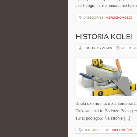
jest fotografia, rozumiana nie tylk
CATEGORIES:
NIERUCHOMOŚCI
HISTORIA KOLEI
POSTED BY ADMIN
CZE - 5 - 2
dzięki czemu może zainteresować 
Ciekawe linki to Podróże Pociągiem
świat pociągów. Na stronie […]
CATEGORIES:
NIERUCHOMOŚCI