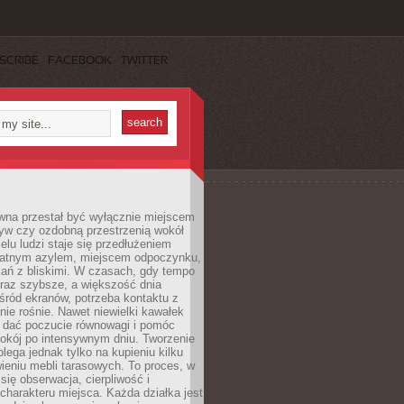
SCRIBE
FACEBOOK
TWITTER
wna przestał być wyłącznie miejscem
yw czy ozdobną przestrzenią wokół
elu ludzi staje się przedłużeniem
watnym azylem, miejscem odpoczynku,
kań z bliskimi. W czasach, gdy tempo
oraz szybsze, a większość dnia
ród ekranów, potrzeba kontaktu z
nie rośnie. Nawet niewielki kawałek
e dać poczucie równowagi i pomóc
okój po intensywnym dniu. Tworzenie
olega jednak tylko na kupieniu kilku
awieniu mebli tarasowych. To proces, w
 się obserwacja, cierpliwość i
charakteru miejsca. Każda działka jest