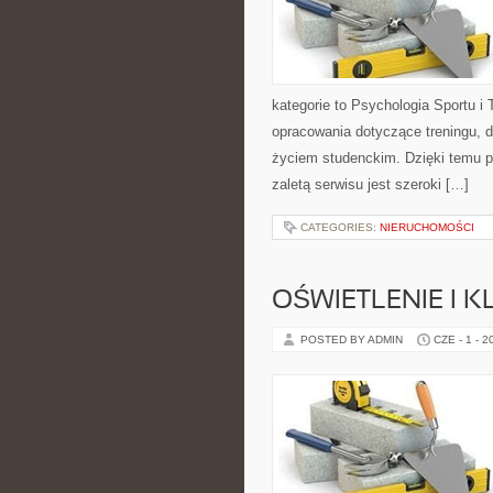
kategorie to Psychologia Sportu i
opracowania dotyczące treningu, di
życiem studenckim. Dzięki temu p
zaletą serwisu jest szeroki […]
CATEGORIES:
NIERUCHOMOŚCI
OŚWIETLENIE I 
POSTED BY ADMIN
CZE - 1 - 2