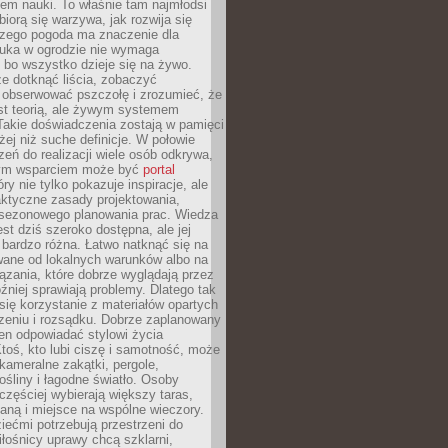
em nauki. To właśnie tam najmłodsi
biorą się warzywa, jak rozwija się
aczego pogoda ma znaczenie dla
auka w ogrodzie nie wymaga
 bo wszystko dzieje się na żywo.
e dotknąć liścia, zobaczyć
 obserwować pszczołę i zrozumieć, że
est teorią, ale żywym systemem
Takie doświadczenia zostają w pamięci
żej niż suche definicje. W połowie
zeń do realizacji wiele osób odkrywa,
nym wsparciem może być
portal
ry nie tylko pokazuje inspiracje, ale
aktyczne zasady projektowania,
i sezonowego planowania prac. Wiedza
est dziś szeroko dostępna, ale jej
bardzo różna. Łatwo natknąć się na
wane od lokalnych warunków albo na
zania, które dobrze wyglądają przez
óźniej sprawiają problemy. Dlatego tak
się korzystanie z materiałów opartych
zeniu i rozsądku. Dobrze zaplanowany
en odpowiadać stylowi życia
 Ktoś, kto lubi ciszę i samotność, może
kameralne zakątki, pergole,
śliny i łagodne światło. Osoby
częściej wybierają większy taras,
nianą i miejsce na wspólne wieczory.
iećmi potrzebują przestrzeni do
łośnicy uprawy chcą szklarni,