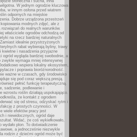
będzie słoneczna i sucha, inna
 wilgotna. W jednym ogrodzie kluczowa
eba, w innym osłona przed wiatrem
oślin odpornych na miejskie
zenia. Dobrze urządzona przestrzeń
 kopiowania modnych zdjęć, ale z
 rozwiązań do realnych warunków.
ej właściciele ogrodów odchodzą od
etyki na rzecz bardziej naturalnych
Zamiast idealnie przystrzyżonych
terylnych rabat wybierają byliny, trawy
i kwietne i nasadzenia przyjazne
 ogród wygląda bardziej swobodnie, a
e zwykle wymaga mniej intensywnej
 Dodatkowo wspiera lokalny ekosystem,
pylacze i poprawia bioróżnorodność.
nie ważne w czasach, gdy środowisko
ajduje się pod coraz większą presją.
ównież pełnić funkcję terapeutyczną.
, sadzenie, podlewanie i
 wzrostu roślin działają uspokajająco.
odkreśla, że kontakt z ogrodem
erwać się od stresu, odzyskać rytm i
sfakcję z prostych czynności. W
ie wiele efektów pracy jest
ch i niewidocznych, ogród daje
zultat. Widać, że coś wykiełkowało,
bo wydało plon. To doświadczenie
tawowe, a jednocześnie niezwykle
la rodzin z dziećmi ogród może być