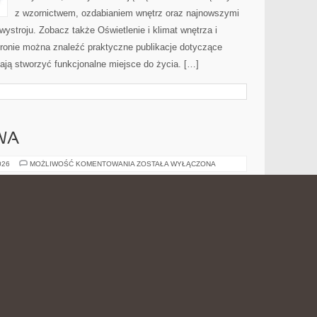
z wzornictwem, ozdabianiem wnętrz oraz najnowszymi
ystroju. Zobacz także Oświetlenie i klimat wnętrza i
stronie można znaleźć praktyczne publikacje dotyczące
ają stworzyć funkcjonalne miejsce do życia. […]
WA
ODZIEŻ
026
MOŻLIWOŚĆ KOMENTOWANIA
ZOSTAŁA WYŁĄCZONA
SPORTOWA
eSportowySklep.pl to regularnie aktualizowana platforma
online, która została stworzona z myślą o osobach
aktywnych fizycznie oraz wszystkich miłośnikach
aktywności ruchowej. Serwis pełni rolę poradnikową dla
osób poszukujących sprawdzonych informacji
dotyczących ubrań treningowych, obuwia treningowego,
 fitness. Dzięki bogatej bazie treści każdy użytkownik
 pomogą mu w wyborze odpowiedniego wyposażenia do