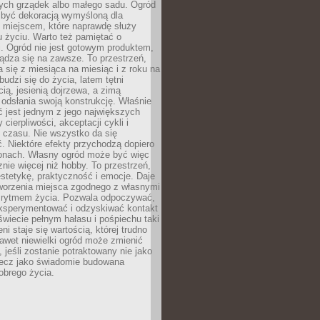
ch grządek albo małego sadu. Ogród
 być dekoracją wymyśloną dla
e miejscem, które naprawdę służy
 życiu. Warto też pamiętać o
. Ogród nie jest gotowym produktem,
ządza się na zawsze. To przestrzeń,
a się z miesiąca na miesiąc i z roku na
budzi się do życia, latem tętni
ią, jesienią dojrzewa, a zimą
odsłania swoją konstrukcję. Właśnie
 jest jednym z jego największych
cierpliwości, akceptacji cykli i
 czasu. Nie wszystko da się
. Niektóre efekty przychodzą dopiero
zonach. Własny ogród może być więc
ie więcej niż hobby. To przestrzeń,
estetykę, praktyczność i emocje. Daje
worzenia miejsca zgodnego z własnymi
i rytmem życia. Pozwala odpoczywać,
eksperymentować i odzyskiwać kontakt
świecie pełnym hałasu i pośpiechu taki
ni staje się wartością, której trudno
awet niewielki ogród może zmienić
 jeśli zostanie potraktowany nie jako
lecz jako świadomie budowana
obrego życia.