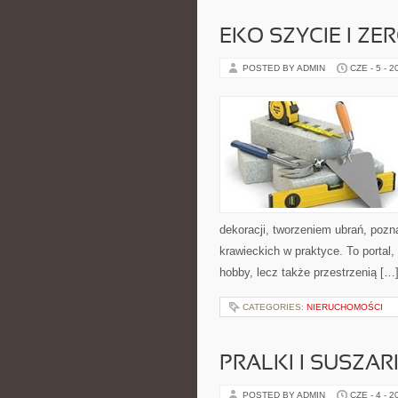
EKO SZYCIE I ZE
POSTED BY ADMIN
CZE - 5 - 2
dekoracji, tworzeniem ubrań, poz
krawieckich w praktyce. To portal
hobby, lecz także przestrzenią […
CATEGORIES:
NIERUCHOMOŚCI
PRALKI I SUSZAR
POSTED BY ADMIN
CZE - 4 - 2