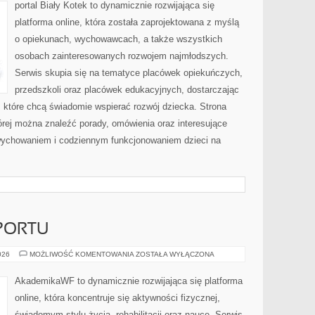
I
portal Biały Kotek to dynamicznie rozwijająca się
WYCHOWAWCÓW
platforma online, która została zaprojektowana z myślą
o opiekunach, wychowawcach, a także wszystkich
osobach zainteresowanych rozwojem najmłodszych.
Serwis skupia się na tematyce placówek opiekuńczych,
przedszkoli oraz placówek edukacyjnych, dostarczając
, które chcą świadomie wspierać rozwój dziecka. Strona
rej można znaleźć porady, omówienia oraz interesujące
wychowaniem i codziennym funkcjonowaniem dzieci na
PORTU
PSYCHOLOGIA
026
MOŻLIWOŚĆ KOMENTOWANIA
ZOSTAŁA WYŁĄCZONA
SPORTU
AkademikaWF to dynamicznie rozwijająca się platforma
online, która koncentruje się aktywności fizycznej,
świadomym stylu życia, rehabilitacji oraz nauce. Serwis