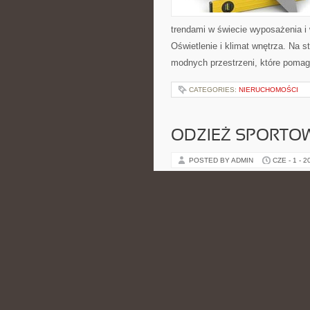
trendami w świecie wyposażenia i w
Oświetlenie i klimat wnętrza. Na 
modnych przestrzeni, które pomag
CATEGORIES:
NIERUCHOMOŚCI
ODZIEŻ SPORTO
POSTED BY ADMIN
CZE - 1 - 2
a także różnego rodzaju akcesoriów
może znaleźć rozwiązania, które