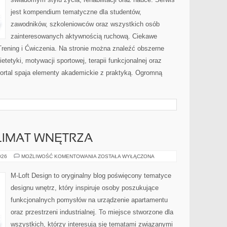
jest kompendium tematyczne dla studentów,
zawodników, szkoleniowców oraz wszystkich osób
zainteresowanych aktywnością ruchową. Ciekawe
 Trening i Ćwiczenia. Na stronie można znaleźć obszerne
etetyki, motywacji sportowej, terapii funkcjonalnej oraz
ortal spaja elementy akademickie z praktyką. Ogromną
KLIMAT WNĘTRZA
OŚWIETLENIE
026
MOŻLIWOŚĆ KOMENTOWANIA
ZOSTAŁA WYŁĄCZONA
I
KLIMAT
WNĘTRZA
M-Loft Design to oryginalny blog poświęcony tematyce
designu wnętrz, który inspiruje osoby poszukujące
funkcjonalnych pomysłów na urządzenie apartamentu
oraz przestrzeni industrialnej. To miejsce stworzone dla
wszystkich, którzy interesują się tematami związanymi