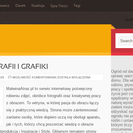
zewicz
Darek
Koalicja
Tagi
Spis Treści
SUB
FII I GRAFIKI
Ogród od da
uprawy warz
HISTORIA
026
MOŻLIWOŚĆ KOMENTOWANIA
ZOSTAŁA WYŁĄCZONA
domu. Dla wi
FOTOGRAFII
I
salonu, pry
GRAFIKI
MalwinaAtras.pl to serwis internetowy poświęcony
pracy i spot
życia jest c
robieniu zdjęć, obróbce fotografii oraz kreatywnej pracy
spędzamy wś
naturą wyraź
z obrazem. To witryna, w której pasja do obrazu łączy
zieleni moż
się z praktyczną wiedzą. Strona może zainteresować
odzyskać sp
ogrodu nie p
zarówno osoby, które dopiero uczą się obsługi aparatu,
roślin i ust
jak i tych, którzy chcą poszerzać wiedzę o obrazie
którym liczy
zrozumienie 
tprodukcja i Inspiracje i Style. Głównym tematem strony