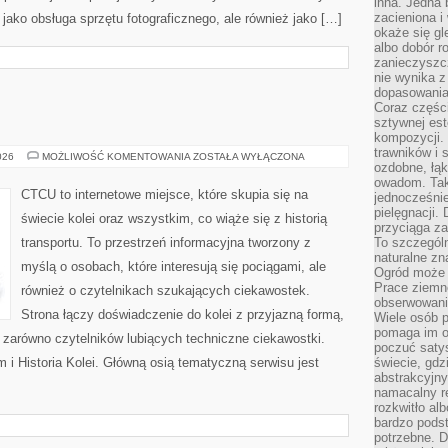
inna. Jedna 
zacieniona i
o jako obsługa sprzętu fotograficznego, ale również jako […]
okaże się gl
albo dobór r
zanieczyszc
nie wynika z
dopasowania
Coraz części
sztywnej est
kompozycji. 
trawników i s
HISTORIA
026
MOŻLIWOŚĆ KOMENTOWANIA
ZOSTAŁA WYŁĄCZONA
ozdobne, łąk
KOLEI
owadom. Taki
CTCU to internetowe miejsce, które skupia się na
jednocześni
pielęgnacji.
świecie kolei oraz wszystkim, co wiąże się z historią
przyciąga za
transportu. To przestrzeń informacyjna tworzony z
To szczegól
naturalne zn
myślą o osobach, które interesują się pociągami, ale
Ogród może r
Prace ziemne
również o czytelnikach szukających ciekawostek.
obserwowanie
Strona łączy doświadczenie do kolei z przyjazną formą,
Wiele osób p
pomaga im od
zarówno czytelników lubiących techniczne ciekawostki.
poczuć saty
 i Historia Kolei. Główną osią tematyczną serwisu jest
świecie, gdz
abstrakcyjny
namacalny re
rozkwitło al
bardzo pods
potrzebne. D