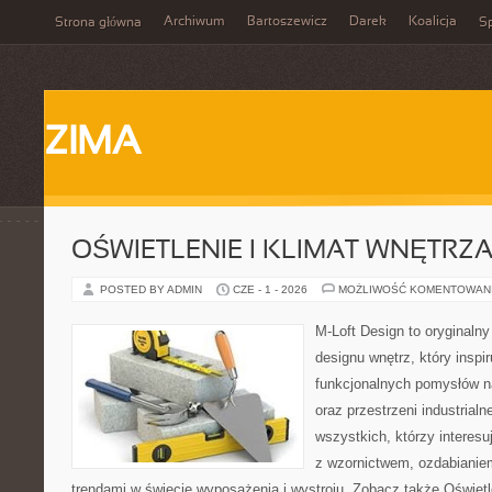
Archiwum
Bartoszewicz
Darek
Koalicja
Strona główna
Sp
ZIMA
OŚWIETLENIE I KLIMAT WNĘTRZ
POSTED BY ADMIN
CZE - 1 - 2026
MOŻLIWOŚĆ KOMENTOWAN
M-Loft Design to oryginaln
designu wnętrz, który inspi
funkcjonalnych pomysłów n
oraz przestrzeni industrialn
wszystkich, którzy interes
z wzornictwem, ozdabianie
trendami w świecie wyposażenia i wystroju. Zobacz także Oświetle