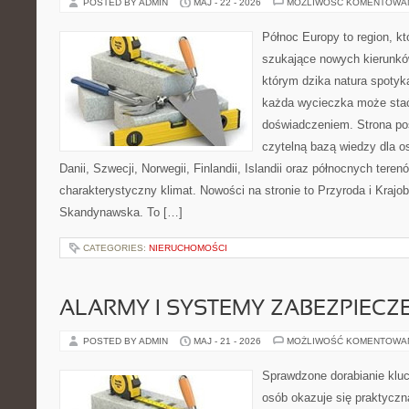
POSTED BY ADMIN
MAJ - 22 - 2026
MOŻLIWOŚĆ KOMENTOWA
Północ Europy to region, kt
szukające nowych kierunkó
którym dzika natura spotyka
każda wycieczka może sta
doświadczeniem. Strona poś
czytelną bazą wiedzy dla os
Danii, Szwecji, Norwegii, Finlandii, Islandii oraz północnych teren
charakterystyczny klimat. Nowości na stronie to Przyroda i Krajo
Skandynawska. To […]
CATEGORIES:
NIERUCHOMOŚCI
ALARMY I SYSTEMY ZABEZPIECZ
POSTED BY ADMIN
MAJ - 21 - 2026
MOŻLIWOŚĆ KOMENTOWA
Sprawdzone dorabianie klucz
osób okazuje się praktycz