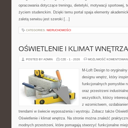
opracowania dotyczące treningu, dietetyki, motywacji sportowej, te
życiem studenckim. Dzięki temu portal spaja elementy akademic
zaletą serwisu jest szeroki […]
CATEGORIES:
NIERUCHOMOŚCI
OŚWIETLENIE I KLIMAT WNĘTRZ
POSTED BY ADMIN
CZE - 1 - 2026
MOŻLIWOŚĆ KOMENTOWAN
M-Loft Design to oryginaln
designu wnętrz, który inspi
funkcjonalnych pomysłów n
oraz przestrzeni industrialn
wszystkich, którzy interes
z wzornictwem, ozdabianie
trendami w świecie wyposażenia i wystroju. Zobacz także Oświetle
Oświetlenie i klimat wnętrza. Na stronie można znaleźć praktycz
modnych przestrzeni, które pomagają stworzyć funkcjonalne miej