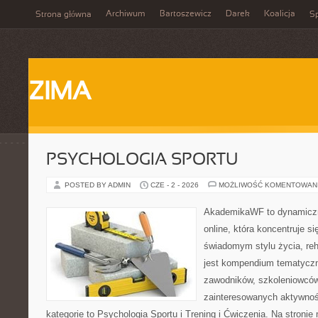
Archiwum
Bartoszewicz
Darek
Koalicja
Strona główna
Sp
ZIMA
PSYCHOLOGIA SPORTU
POSTED BY ADMIN
CZE - 2 - 2026
MOŻLIWOŚĆ KOMENTOWAN
AkademikaWF to dynamiczni
online, która koncentruje si
świadomym stylu życia, reha
jest kompendium tematyczn
zawodników, szkoleniowców
zainteresowanych aktywnoś
kategorie to Psychologia Sportu i Trening i Ćwiczenia. Na stroni