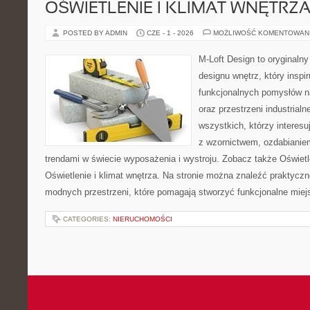
OŚWIETLENIE I KLIMAT WNĘTRZ
POSTED BY ADMIN
CZE - 1 - 2026
MOŻLIWOŚĆ KOMENTOWAN
M-Loft Design to oryginaln
designu wnętrz, który inspi
funkcjonalnych pomysłów n
oraz przestrzeni industrialn
wszystkich, którzy interes
z wzornictwem, ozdabianie
trendami w świecie wyposażenia i wystroju. Zobacz także Oświetle
Oświetlenie i klimat wnętrza. Na stronie można znaleźć praktycz
modnych przestrzeni, które pomagają stworzyć funkcjonalne miej
CATEGORIES:
NIERUCHOMOŚCI