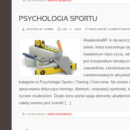
CATEGORIES:
NIERUCHOMOŚCI
PSYCHOLOGIA SPORTU
POSTED BY ADMIN
CZE - 2 - 2026
MOŻLIWOŚĆ KOMENTOWAN
AkademikaWF to dynamiczni
online, która koncentruje si
świadomym stylu życia, reha
jest kompendium tematyczn
zawodników, szkoleniowców
zainteresowanych aktywnoś
kategorie to Psychologia Sportu i Trening i Ćwiczenia. Na stroni
opracowania dotyczące treningu, dietetyki, motywacji sportowej, te
życiem studenckim. Dzięki temu portal spaja elementy akademic
zaletą serwisu jest szeroki […]
CATEGORIES:
NIERUCHOMOŚCI