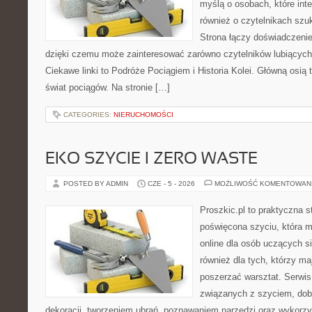
myślą o osobach, które inte
również o czytelnikach szu
Strona łączy doświadczenie
dzięki czemu może zainteresować zarówno czytelników lubiących
Ciekawe linki to Podróże Pociągiem i Historia Kolei. Główną osią
świat pociągów. Na stronie […]
CATEGORIES:
NIERUCHOMOŚCI
EKO SZYCIE I ZERO WASTE
POSTED BY ADMIN
CZE - 5 - 2026
MOŻLIWOŚĆ KOMENTOWAN
Proszkic.pl to praktyczna s
poświęcona szyciu, która m
online dla osób uczących si
również dla tych, którzy ma
poszerzać warsztat. Serwis
związanych z szyciem, do
dekoracji, tworzeniem ubrań, poznawaniem narzędzi oraz wykorz