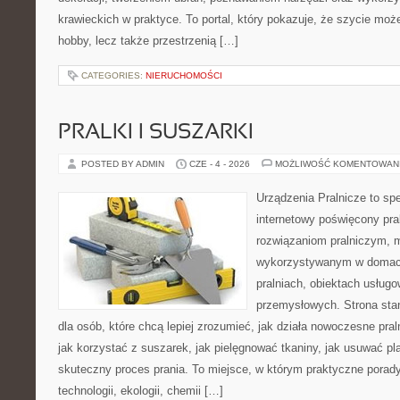
krawieckich w praktyce. To portal, który pokazuje, że szycie mo
hobby, lecz także przestrzenią […]
CATEGORIES:
NIERUCHOMOŚCI
PRALKI I SUSZARKI
POSTED BY ADMIN
CZE - 4 - 2026
MOŻLIWOŚĆ KOMENTOWAN
Urządzenia Pralnicze to spe
internetowy poświęcony pra
rozwiązaniom pralniczym,
wykorzystywanym w domach,
pralniach, obiektach usług
przemysłowych. Strona sta
dla osób, które chcą lepiej zrozumieć, jak działa nowoczesne praln
jak korzystać z suszarek, jak pielęgnować tkaniny, jak usuwać pl
skuteczny proces prania. To miejsce, w którym praktyczne porady
technologii, ekologii, chemii […]