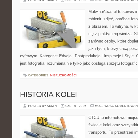
MalwinaAtras.pl to serwis 
robieniu zdjęć, obróbce foto
z obrazem. To witryna, w kt
się z praktyczną wiedzą. S
zarówno osoby, które dopier
jak i tych, którzy chcą pos
cyfrowym. Kategorie: Edycja i Postprodukcja i Inspiracje i Style
jest fotografia, rozumiana nie tylko jako obsługa sprzętu fotografi
CATEGORIES:
NIERUCHOMOŚCI
HISTORIA KOLEI
POSTED BY ADMIN
CZE - 5 - 2026
MOŻLIWOŚĆ KOMENTOWAN
CTCU to internetowe miejsc
świecie kolei oraz wszystki
transportu. To przestrzeń i