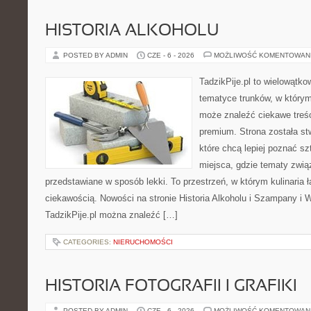
HISTORIA ALKOHOLU
POSTED BY ADMIN
CZE - 6 - 2026
MOŻLIWOŚĆ KOMENTOWAN
TadzikPije.pl to wielowątk
tematyce trunków, w który
może znaleźć ciekawe treśc
premium. Strona została s
które chcą lepiej poznać s
miejsca, gdzie tematy zwią
przedstawiane w sposób lekki. To przestrzeń, w którym kulinaria 
ciekawością. Nowości na stronie Historia Alkoholu i Szampany i 
TadzikPije.pl można znaleźć […]
CATEGORIES:
NIERUCHOMOŚCI
HISTORIA FOTOGRAFII I GRAFIKI
POSTED BY ADMIN
CZE - 6 - 2026
MOŻLIWOŚĆ KOMENTOWAN