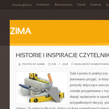
Archiwum
Bartoszewicz
Darek
Koalicja
Strona główna
Sp
ZIMA
HISTORIE I INSPIRACJE CZYTELN
POSTED BY ADMIN
CZE - 7 - 2026
MOŻLIWOŚĆ KOMENTOWAN
Sala Lacerta to praktyczny
planowaniu przyjęć, w któr
pomysły dotyczące uroczys
została przygotowana z myś
dopiąć wydarzenie w sposó
przypadkowych decyzji, poś
chaosu. To miejsce dla tych, którzy szukają sprawdzonych pom