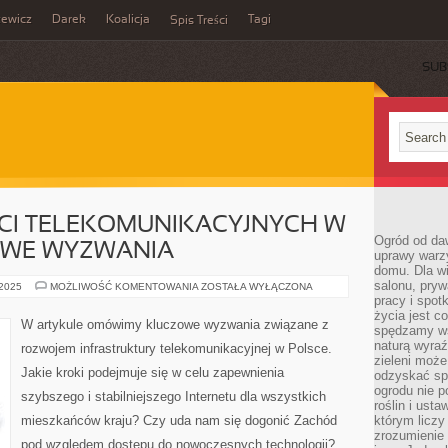
zewicz
Darek
Koalicja
Tagi
Spis Treści
SUB
CI TELEKOMUNIKACYJNYCH W
Ogród od da
OWE WYZWANIA
uprawy warz
domu. Dla wi
salonu, pry
ROZBUDOWA
 2025
MOŻLIWOŚĆ KOMENTOWANIA
ZOSTAŁA WYŁĄCZONA
SIECI
pracy i spot
TELEKOMUNIKACYJNYCH
życia jest c
W
W artykule omówimy kluczowe wyzwania związane z
spędzamy wś
POLSCE:
KLUCZOWE
naturą wyraź
rozwojem infrastruktury telekomunikacyjnej w Polsce.
WYZWANIA
zieleni moż
Jakie kroki podejmuje się w celu zapewnienia
odzyskać sp
ogrodu nie p
szybszego i stabilniejszego Internetu dla wszystkich
roślin i ust
mieszkańców kraju? Czy uda nam się dogonić Zachód
którym liczy
zrozumienie 
pod względem dostępu do nowoczesnych technologii?