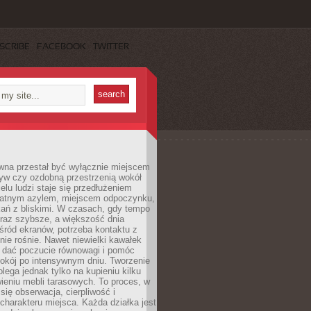
SCRIBE
FACEBOOK
TWITTER
wna przestał być wyłącznie miejscem
yw czy ozdobną przestrzenią wokół
elu ludzi staje się przedłużeniem
watnym azylem, miejscem odpoczynku,
kań z bliskimi. W czasach, gdy tempo
oraz szybsze, a większość dnia
ród ekranów, potrzeba kontaktu z
nie rośnie. Nawet niewielki kawałek
e dać poczucie równowagi i pomóc
okój po intensywnym dniu. Tworzenie
olega jednak tylko na kupieniu kilku
awieniu mebli tarasowych. To proces, w
 się obserwacja, cierpliwość i
charakteru miejsca. Każda działka jest