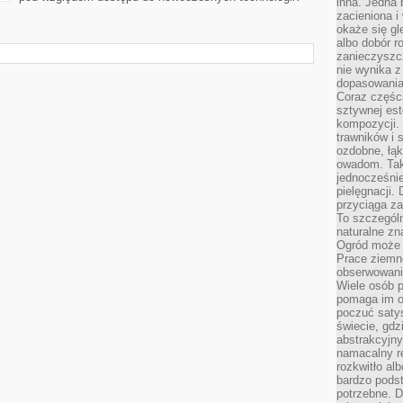
inna. Jedna 
zacieniona i
okaże się gl
albo dobór r
zanieczyszc
nie wynika z
dopasowania
Coraz części
sztywnej est
kompozycji. 
trawników i s
ozdobne, łąk
owadom. Taki
jednocześni
pielęgnacji.
przyciąga za
To szczegól
naturalne zn
Ogród może r
Prace ziemne
obserwowanie
Wiele osób p
pomaga im od
poczuć saty
świecie, gdz
abstrakcyjny
namacalny re
rozkwitło al
bardzo pods
potrzebne. D