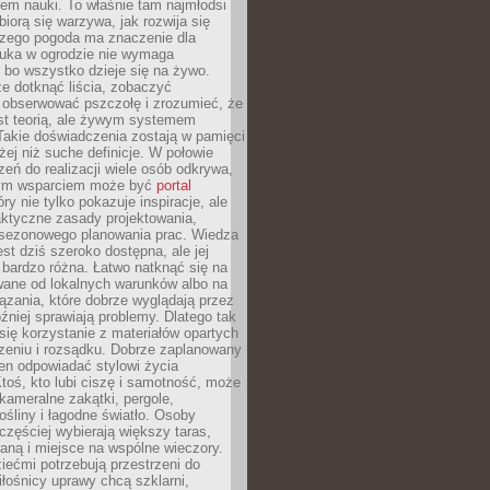
em nauki. To właśnie tam najmłodsi
biorą się warzywa, jak rozwija się
aczego pogoda ma znaczenie dla
auka w ogrodzie nie wymaga
 bo wszystko dzieje się na żywo.
e dotknąć liścia, zobaczyć
 obserwować pszczołę i zrozumieć, że
est teorią, ale żywym systemem
Takie doświadczenia zostają w pamięci
żej niż suche definicje. W połowie
zeń do realizacji wiele osób odkrywa,
nym wsparciem może być
portal
ry nie tylko pokazuje inspiracje, ale
aktyczne zasady projektowania,
i sezonowego planowania prac. Wiedza
est dziś szeroko dostępna, ale jej
bardzo różna. Łatwo natknąć się na
wane od lokalnych warunków albo na
zania, które dobrze wyglądają przez
óźniej sprawiają problemy. Dlatego tak
się korzystanie z materiałów opartych
zeniu i rozsądku. Dobrze zaplanowany
en odpowiadać stylowi życia
 Ktoś, kto lubi ciszę i samotność, może
kameralne zakątki, pergole,
śliny i łagodne światło. Osoby
częściej wybierają większy taras,
nianą i miejsce na wspólne wieczory.
iećmi potrzebują przestrzeni do
łośnicy uprawy chcą szklarni,