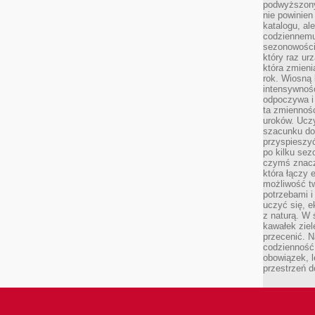
podwyższony
nie powinien
katalogu, al
codziennemu
sezonowości
który raz ur
która zmieni
rok. Wiosną 
intensywnośc
odpoczywa i 
ta zmienność
uroków. Uczy 
szacunku do
przyspieszyć
po kilku se
czymś znaczn
która łączy 
możliwość t
potrzebami 
uczyć się, 
z naturą. W 
kawałek ziele
przecenić. N
codzienność,
obowiązek, 
przestrzeń d