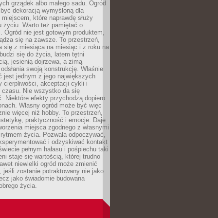
ch grządek albo małego sadu. Ogród
 być dekoracją wymyśloną dla
e miejscem, które naprawdę służy
 życiu. Warto też pamiętać o
. Ogród nie jest gotowym produktem,
ządza się na zawsze. To przestrzeń,
a się z miesiąca na miesiąc i z roku na
budzi się do życia, latem tętni
ią, jesienią dojrzewa, a zimą
odsłania swoją konstrukcję. Właśnie
 jest jednym z jego największych
cierpliwości, akceptacji cykli i
 czasu. Nie wszystko da się
. Niektóre efekty przychodzą dopiero
zonach. Własny ogród może być więc
ie więcej niż hobby. To przestrzeń,
estetykę, praktyczność i emocje. Daje
worzenia miejsca zgodnego z własnymi
i rytmem życia. Pozwala odpoczywać,
eksperymentować i odzyskiwać kontakt
świecie pełnym hałasu i pośpiechu taki
ni staje się wartością, której trudno
awet niewielki ogród może zmienić
 jeśli zostanie potraktowany nie jako
lecz jako świadomie budowana
obrego życia.