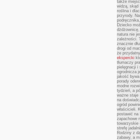
także miejsc
widzą, skąd 
roślina i dl
przyrody. N
podręcznika,
Dziecko moż
dżdżownicę,
natura nie j
zależności. 
znacznie dłu
drogi od mar
że przydat
ekspercki
któ
tłumaczy pr
pielęgnacji 
ogrodnicza j
jakość bywa 
porady oder
modne rozwią
tydzień, a p
ważne staje 
na doświadc
ogród powini
właścicieli.
postawić na 
zapachowe ro
towarzyskie 
strefę jadal
Rodziny z dz
zabawy, a mi