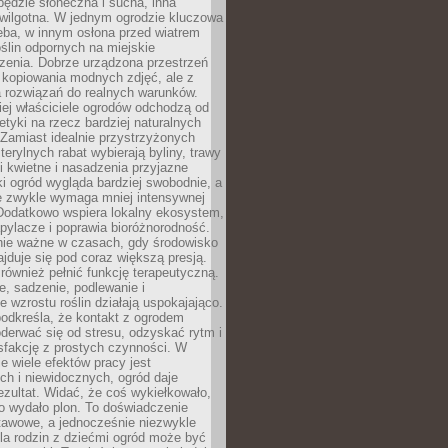
będzie słoneczna i sucha, inna
 wilgotna. W jednym ogrodzie kluczowa
eba, w innym osłona przed wiatrem
oślin odpornych na miejskie
zenia. Dobrze urządzona przestrzeń
 kopiowania modnych zdjęć, ale z
 rozwiązań do realnych warunków.
ej właściciele ogrodów odchodzą od
etyki na rzecz bardziej naturalnych
Zamiast idealnie przystrzyżonych
terylnych rabat wybierają byliny, trawy
i kwietne i nasadzenia przyjazne
 ogród wygląda bardziej swobodnie, a
e zwykle wymaga mniej intensywnej
 Dodatkowo wspiera lokalny ekosystem,
pylacze i poprawia bioróżnorodność.
nie ważne w czasach, gdy środowisko
ajduje się pod coraz większą presją.
ównież pełnić funkcję terapeutyczną.
, sadzenie, podlewanie i
 wzrostu roślin działają uspokajająco.
odkreśla, że kontakt z ogrodem
erwać się od stresu, odzyskać rytm i
sfakcję z prostych czynności. W
ie wiele efektów pracy jest
ch i niewidocznych, ogród daje
zultat. Widać, że coś wykiełkowało,
bo wydało plon. To doświadczenie
tawowe, a jednocześnie niezwykle
la rodzin z dziećmi ogród może być