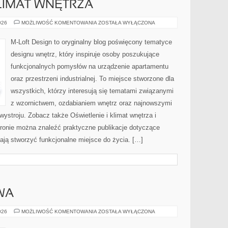
KLIMAT WNĘTRZA
OŚWIETLENIE
026
MOŻLIWOŚĆ KOMENTOWANIA
ZOSTAŁA WYŁĄCZONA
I
KLIMAT
WNĘTRZA
M-Loft Design to oryginalny blog poświęcony tematyce
designu wnętrz, który inspiruje osoby poszukujące
funkcjonalnych pomysłów na urządzenie apartamentu
oraz przestrzeni industrialnej. To miejsce stworzone dla
wszystkich, którzy interesują się tematami związanymi
z wzornictwem, ozdabianiem wnętrz oraz najnowszymi
ystroju. Zobacz także Oświetlenie i klimat wnętrza i
stronie można znaleźć praktyczne publikacje dotyczące
ają stworzyć funkcjonalne miejsce do życia. […]
WA
ODZIEŻ
026
MOŻLIWOŚĆ KOMENTOWANIA
ZOSTAŁA WYŁĄCZONA
SPORTOWA