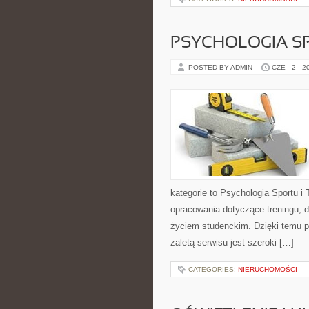
PSYCHOLOGIA S
POSTED BY ADMIN
CZE - 2 - 2
kategorie to Psychologia Sportu i
opracowania dotyczące treningu, di
życiem studenckim. Dzięki temu p
zaletą serwisu jest szeroki […]
CATEGORIES:
NIERUCHOMOŚCI