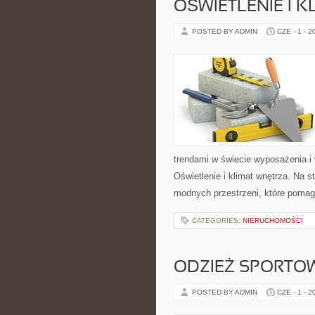
OŚWIETLENIE I 
POSTED BY ADMIN
CZE - 1 - 2
trendami w świecie wyposażenia i w
Oświetlenie i klimat wnętrza. Na 
modnych przestrzeni, które pomag
CATEGORIES:
NIERUCHOMOŚCI
ODZIEŻ SPORTO
POSTED BY ADMIN
CZE - 1 - 2