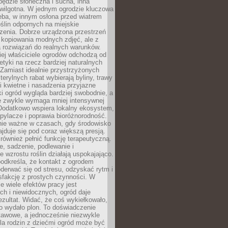
będzie słoneczna i sucha, inna
 wilgotna. W jednym ogrodzie kluczowa
eba, w innym osłona przed wiatrem
oślin odpornych na miejskie
zenia. Dobrze urządzona przestrzeń
 kopiowania modnych zdjęć, ale z
 rozwiązań do realnych warunków.
ej właściciele ogrodów odchodzą od
etyki na rzecz bardziej naturalnych
Zamiast idealnie przystrzyżonych
terylnych rabat wybierają byliny, trawy
i kwietne i nasadzenia przyjazne
 ogród wygląda bardziej swobodnie, a
e zwykle wymaga mniej intensywnej
 Dodatkowo wspiera lokalny ekosystem,
pylacze i poprawia bioróżnorodność.
nie ważne w czasach, gdy środowisko
ajduje się pod coraz większą presją.
ównież pełnić funkcję terapeutyczną.
, sadzenie, podlewanie i
 wzrostu roślin działają uspokajająco.
odkreśla, że kontakt z ogrodem
erwać się od stresu, odzyskać rytm i
sfakcję z prostych czynności. W
ie wiele efektów pracy jest
ch i niewidocznych, ogród daje
zultat. Widać, że coś wykiełkowało,
bo wydało plon. To doświadczenie
tawowe, a jednocześnie niezwykle
la rodzin z dziećmi ogród może być