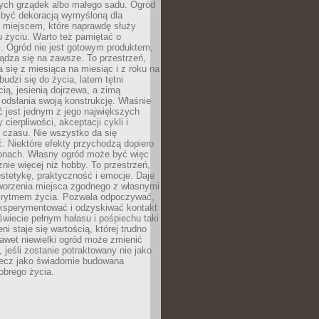
ch grządek albo małego sadu. Ogród
 być dekoracją wymyśloną dla
e miejscem, które naprawdę służy
 życiu. Warto też pamiętać o
. Ogród nie jest gotowym produktem,
ządza się na zawsze. To przestrzeń,
a się z miesiąca na miesiąc i z roku na
budzi się do życia, latem tętni
ią, jesienią dojrzewa, a zimą
odsłania swoją konstrukcję. Właśnie
 jest jednym z jego największych
cierpliwości, akceptacji cykli i
 czasu. Nie wszystko da się
. Niektóre efekty przychodzą dopiero
zonach. Własny ogród może być więc
ie więcej niż hobby. To przestrzeń,
estetykę, praktyczność i emocje. Daje
worzenia miejsca zgodnego z własnymi
i rytmem życia. Pozwala odpoczywać,
eksperymentować i odzyskiwać kontakt
świecie pełnym hałasu i pośpiechu taki
ni staje się wartością, której trudno
awet niewielki ogród może zmienić
 jeśli zostanie potraktowany nie jako
lecz jako świadomie budowana
obrego życia.