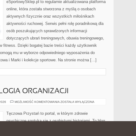
eSportowySklep.pl to regularnie aktualizowana platforma
online, która została stworzona z myślą o osobach
aktywnych fizycznie oraz wszystkich miłośnikach
aktywności ruchowej. Serwis pełni rolę poradnikową dla
osób poszukujących sprawdzonych informacji
dotyczących ubrań treningowych, obuwia treningowego,
 fitness. Dzięki bogatej bazie treści każdy użytkownik
 pomogą mu w wyborze odpowiedniego wyposażenia do
owa i Marki i kolekcje sportowe. Na stronie można […]
LOGIA ORGANIZACJI
PRACA
 2026
MOŻLIWOŚĆ KOMENTOWANIA
ZOSTAŁA WYŁĄCZONA
I
PSYCHOLOGIA
ORGANIZACJI
Tęczowa Przystań to portal, w którym zdrowie
psychiczne spotyka się z osobistymi historiami. To blog
internetowy tworzona z myślą o osobach, które chcą
zrozumieć mechanizmy zachowania. Nazwa Tęczowa