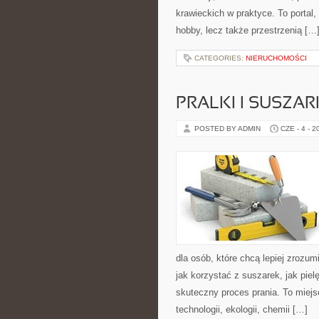
krawieckich w praktyce. To portal
hobby, lecz także przestrzenią […
CATEGORIES:
NIERUCHOMOŚCI
PRALKI I SUSZAR
POSTED BY ADMIN
CZE - 4 - 2
dla osób, które chcą lepiej zrozumi
jak korzystać z suszarek, jak pie
skuteczny proces prania. To miejs
technologii, ekologii, chemii […]