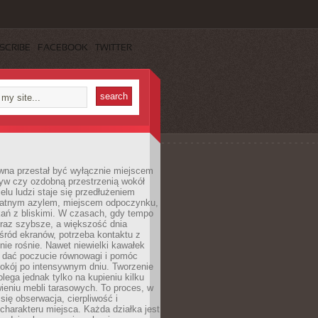
SCRIBE
FACEBOOK
TWITTER
wna przestał być wyłącznie miejscem
yw czy ozdobną przestrzenią wokół
elu ludzi staje się przedłużeniem
watnym azylem, miejscem odpoczynku,
kań z bliskimi. W czasach, gdy tempo
oraz szybsze, a większość dnia
ród ekranów, potrzeba kontaktu z
nie rośnie. Nawet niewielki kawałek
e dać poczucie równowagi i pomóc
okój po intensywnym dniu. Tworzenie
olega jednak tylko na kupieniu kilku
awieniu mebli tarasowych. To proces, w
 się obserwacja, cierpliwość i
charakteru miejsca. Każda działka jest