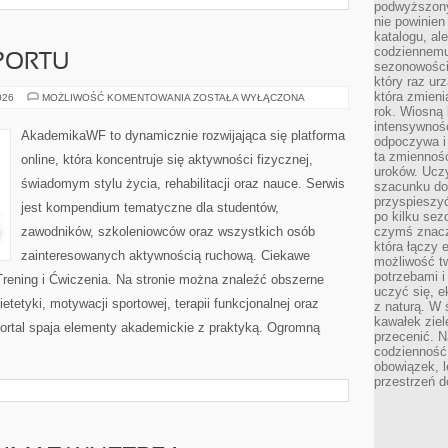
podwyższony
nie powinien
katalogu, al
codziennemu
PORTU
sezonowości
który raz ur
która zmieni
PSYCHOLOGIA
026
MOŻLIWOŚĆ KOMENTOWANIA
ZOSTAŁA WYŁĄCZONA
SPORTU
rok. Wiosną 
intensywnośc
AkademikaWF to dynamicznie rozwijająca się platforma
odpoczywa i 
ta zmienność
online, która koncentruje się aktywności fizycznej,
uroków. Uczy 
świadomym stylu życia, rehabilitacji oraz nauce. Serwis
szacunku do
przyspieszyć
jest kompendium tematyczne dla studentów,
po kilku se
zawodników, szkoleniowców oraz wszystkich osób
czymś znaczn
która łączy 
zainteresowanych aktywnością ruchową. Ciekawe
możliwość t
potrzebami 
 Trening i Ćwiczenia. Na stronie można znaleźć obszerne
uczyć się, 
etetyki, motywacji sportowej, terapii funkcjonalnej oraz
z naturą. W 
kawałek ziele
ortal spaja elementy akademickie z praktyką. Ogromną
przecenić. N
codzienność,
obowiązek, 
przestrzeń d