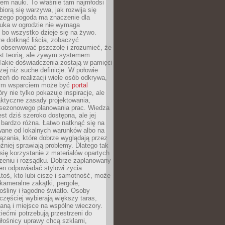
em nauki. To właśnie tam najmłodsi
biorą się warzywa, jak rozwija się
aczego pogoda ma znaczenie dla
auka w ogrodzie nie wymaga
 bo wszystko dzieje się na żywo.
e dotknąć liścia, zobaczyć
 obserwować pszczołę i zrozumieć, że
est teorią, ale żywym systemem
Takie doświadczenia zostają w pamięci
żej niż suche definicje. W połowie
zeń do realizacji wiele osób odkrywa,
nym wsparciem może być
portal
ry nie tylko pokazuje inspiracje, ale
aktyczne zasady projektowania,
i sezonowego planowania prac. Wiedza
est dziś szeroko dostępna, ale jej
bardzo różna. Łatwo natknąć się na
wane od lokalnych warunków albo na
zania, które dobrze wyglądają przez
óźniej sprawiają problemy. Dlatego tak
się korzystanie z materiałów opartych
zeniu i rozsądku. Dobrze zaplanowany
en odpowiadać stylowi życia
 Ktoś, kto lubi ciszę i samotność, może
kameralne zakątki, pergole,
śliny i łagodne światło. Osoby
częściej wybierają większy taras,
nianą i miejsce na wspólne wieczory.
iećmi potrzebują przestrzeni do
łośnicy uprawy chcą szklarni,