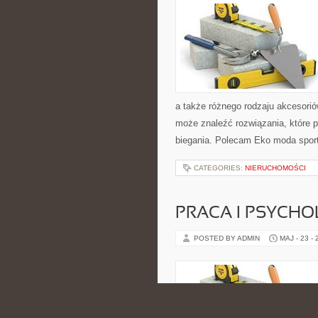
a także różnego rodzaju akcesoriów
może znaleźć rozwiązania, które
biegania. Polecam Eko moda sport
CATEGORIES:
NIERUCHOMOŚCI
PRACA I PSYCHO
POSTED BY ADMIN
MAJ - 23 -