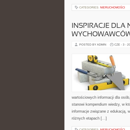
CATEGORIES:
NIERUCHOMOŚCI
INSPIRACJE DLA 
WYCHOWAWCÓ
POSTED BY ADMIN
CZE - 3 - 2
wartościowych informacji dla osób
stanowi kompendium wiedzy, w któ
informacje związane z edukacją, 
różnych etapach […]
CATEGORIES:
NIERUCHOMOŚCI