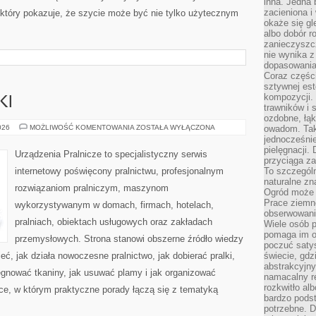
inna. Jedna 
zacieniona i
, który pokazuje, że szycie może być nie tylko użytecznym
okaże się gl
]
albo dobór r
zanieczyszc
nie wynika z
dopasowania
Coraz części
sztywnej est
kompozycji. 
KI
trawników i s
ozdobne, łąk
PRALKI
026
MOŻLIWOŚĆ KOMENTOWANIA
ZOSTAŁA WYŁĄCZONA
owadom. Taki
I
jednocześni
SUSZARKI
pielęgnacji.
Urządzenia Pralnicze to specjalistyczny serwis
przyciąga za
internetowy poświęcony pralnictwu, profesjonalnym
To szczegól
naturalne zn
rozwiązaniom pralniczym, maszynom
Ogród może r
Prace ziemne
wykorzystywanym w domach, firmach, hotelach,
obserwowanie
pralniach, obiektach usługowych oraz zakładach
Wiele osób p
pomaga im od
przemysłowych. Strona stanowi obszerne źródło wiedzy
poczuć saty
eć, jak działa nowoczesne pralnictwo, jak dobierać pralki,
świecie, gdz
abstrakcyjny
lęgnować tkaniny, jak usuwać plamy i jak organizować
namacalny re
rozkwitło al
ce, w którym praktyczne porady łączą się z tematyką
bardzo pods
potrzebne. D