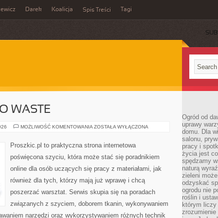
zewicz
Darek
Koalicja
Tagi
Spis Treści
SUB
RO WASTE
Ogród od da
uprawy warz
EKO
026
MOŻLIWOŚĆ KOMENTOWANIA
ZOSTAŁA WYŁĄCZONA
domu. Dla wi
SZYCIE
I
salonu, pry
ZERO
Proszkic.pl to praktyczna strona internetowa
pracy i spot
WASTE
życia jest c
poświęcona szyciu, która może stać się poradnikiem
spędzamy wś
naturą wyraź
online dla osób uczących się pracy z materiałami, jak
zieleni moż
również dla tych, którzy mają już wprawę i chcą
odzyskać sp
ogrodu nie p
poszerzać warsztat. Serwis skupia się na poradach
roślin i ust
związanych z szyciem, doborem tkanin, wykonywaniem
którym liczy
zrozumienie 
nawaniem narzędzi oraz wykorzystywaniem różnych technik