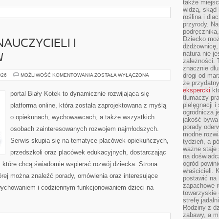
także miejsc
widzą, skąd 
roślina i dl
przyrody. N
podręcznika,
Dziecko moż
NAUCZYCIELI I
dżdżownicę,
natura nie j
W
zależności. 
znacznie dłu
INSPIRACJE
drogi od mar
026
MOŻLIWOŚĆ KOMENTOWANIA
ZOSTAŁA WYŁĄCZONA
DLA
że przydat
NAUCZYCIELI
ekspercki
któ
I
portal Biały Kotek to dynamicznie rozwijająca się
WYCHOWAWCÓW
tłumaczy pr
pielęgnacji 
platforma online, która została zaprojektowana z myślą
ogrodnicza j
o opiekunach, wychowawcach, a także wszystkich
jakość bywa 
porady oder
osobach zainteresowanych rozwojem najmłodszych.
modne rozwią
Serwis skupia się na tematyce placówek opiekuńczych,
tydzień, a p
ważne staje 
przedszkoli oraz placówek edukacyjnych, dostarczając
na doświadc
ogród powini
, które chcą świadomie wspierać rozwój dziecka. Strona
właścicieli.
rej można znaleźć porady, omówienia oraz interesujące
postawić na 
zapachowe ro
wychowaniem i codziennym funkcjonowaniem dzieci na
towarzyskie 
strefę jadal
Rodziny z dz
zabawy, a mi