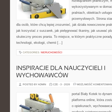
rozwiązaniom pralniczym,
wykorzystywanym w domach,
pralniach, obiektach usług
przemysłowych. Strona sta
dla osób, które chcą lepiej zrozumieć, jak działa nowoczesne praln
jak korzystać z suszarek, jak pielęgnować tkaniny, jak usuwać pl
skuteczny proces prania. To miejsce, w którym praktyczne porady
technologii, ekologii, chemii […]
CATEGORIES:
NIERUCHOMOŚCI
INSPIRACJE DLA NAUCZYCIELI I
WYCHOWAWCÓW
POSTED BY ADMIN
CZE - 3 - 2026
MOŻLIWOŚĆ KOMENTOWAN
portal Biały Kotek to dynam
platforma online, która zos
o opiekunach, wychowawcac
osobach zainteresowanych