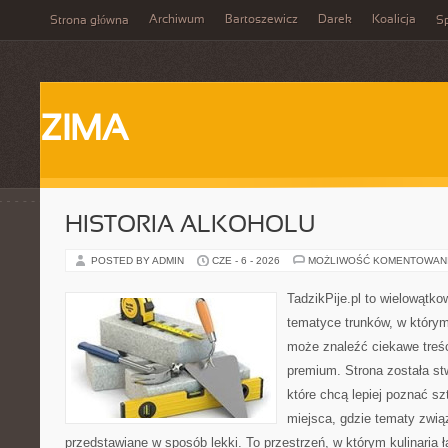
Archiwum
Bartoszewicz
Darek
Koalicja
Strona główna
Sp
ZIMA
HISTORIA ALKOHOLU
POSTED BY ADMIN
CZE - 6 - 2026
MOŻLIWOŚĆ KOMENTOWAN
TadzikPije.pl to wielowątk
tematyce trunków, w który
może znaleźć ciekawe treśc
premium. Strona została s
które chcą lepiej poznać s
miejsca, gdzie tematy zwią
przedstawiane w sposób lekki. To przestrzeń, w którym kulinaria 