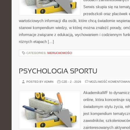
Serwis skupia się na tema
przedszkoli oraz placówek 
wartościowych informacji dla osób, które chcą świadomie wspiera
stanowi kompendium wiedzy, w której można znaleźć porady, omów
informacje związane z edukacją, wychowaniem i codziennym fun
różnych etapach […]
CATEGORIES:
NIERUCHOMOŚCI
PSYCHOLOGIA SPORTU
POSTED BY ADMIN
CZE - 2 - 2026
MOŻLIWOŚĆ KOMENTOWAN
AkademikaWF to dynamiczni
online, która koncentruje si
świadomym stylu życia, reha
jest kompendium tematyczn
zawodników, szkoleniowców
zainteresowanych aktywnoś