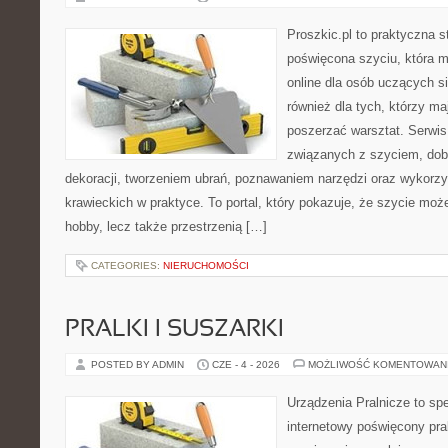
Proszkic.pl to praktyczna s
poświęcona szyciu, która m
online dla osób uczących si
również dla tych, którzy ma
poszerzać warsztat. Serwis
związanych z szyciem, do
dekoracji, tworzeniem ubrań, poznawaniem narzędzi oraz wykorz
krawieckich w praktyce. To portal, który pokazuje, że szycie mo
hobby, lecz także przestrzenią […]
CATEGORIES:
NIERUCHOMOŚCI
PRALKI I SUSZARKI
POSTED BY ADMIN
CZE - 4 - 2026
MOŻLIWOŚĆ KOMENTOWAN
Urządzenia Pralnicze to spe
internetowy poświęcony pra