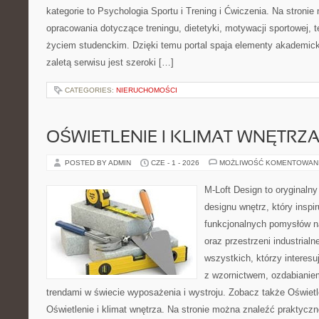
kategorie to Psychologia Sportu i Trening i Ćwiczenia. Na stroni
opracowania dotyczące treningu, dietetyki, motywacji sportowej, te
życiem studenckim. Dzięki temu portal spaja elementy akademic
zaletą serwisu jest szeroki […]
CATEGORIES:
NIERUCHOMOŚCI
OŚWIETLENIE I KLIMAT WNĘTRZ
POSTED BY ADMIN
CZE - 1 - 2026
MOŻLIWOŚĆ KOMENTOWAN
M-Loft Design to oryginaln
designu wnętrz, który inspi
funkcjonalnych pomysłów n
oraz przestrzeni industrialn
wszystkich, którzy interes
z wzornictwem, ozdabianie
trendami w świecie wyposażenia i wystroju. Zobacz także Oświetle
Oświetlenie i klimat wnętrza. Na stronie można znaleźć praktycz