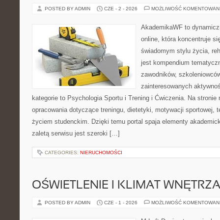
POSTED BY ADMIN
CZE - 2 - 2026
MOŻLIWOŚĆ KOMENTOWAN
AkademikaWF to dynamiczni
online, która koncentruje si
świadomym stylu życia, reha
jest kompendium tematyczn
zawodników, szkoleniowców
zainteresowanych aktywnoś
kategorie to Psychologia Sportu i Trening i Ćwiczenia. Na stroni
opracowania dotyczące treningu, dietetyki, motywacji sportowej, te
życiem studenckim. Dzięki temu portal spaja elementy akademic
zaletą serwisu jest szeroki […]
CATEGORIES:
NIERUCHOMOŚCI
OŚWIETLENIE I KLIMAT WNĘTRZ
POSTED BY ADMIN
CZE - 1 - 2026
MOŻLIWOŚĆ KOMENTOWAN