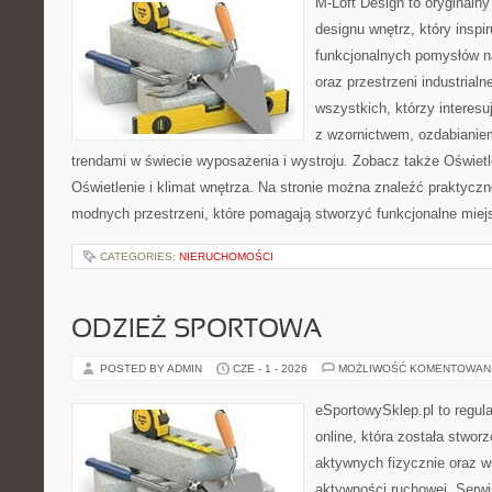
M-Loft Design to oryginaln
designu wnętrz, który inspi
funkcjonalnych pomysłów n
oraz przestrzeni industrialn
wszystkich, którzy interes
z wzornictwem, ozdabianie
trendami w świecie wyposażenia i wystroju. Zobacz także Oświetle
Oświetlenie i klimat wnętrza. Na stronie można znaleźć praktycz
modnych przestrzeni, które pomagają stworzyć funkcjonalne miej
CATEGORIES:
NIERUCHOMOŚCI
ODZIEŻ SPORTOWA
POSTED BY ADMIN
CZE - 1 - 2026
MOŻLIWOŚĆ KOMENTOWAN
eSportowySklep.pl to regula
online, która została stwo
aktywnych fizycznie oraz w
aktywności ruchowej. Serwis