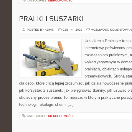
CATEGORIES:
NIERUCHOMOŚCI
PRALKI I SUSZARKI
POSTED BY ADMIN
CZE - 4 - 2026
MOŻLIWOŚĆ KOMENTOWAN
Urządzenia Pralnicze to spe
internetowy poświęcony pra
rozwiązaniom pralniczym,
wykorzystywanym w domach,
pralniach, obiektach usług
przemysłowych. Strona sta
dla osób, które chcą lepiej zrozumieć, jak działa nowoczesne praln
jak korzystać z suszarek, jak pielęgnować tkaniny, jak usuwać pl
skuteczny proces prania. To miejsce, w którym praktyczne porady
technologii, ekologii, chemii […]
CATEGORIES:
NIERUCHOMOŚCI