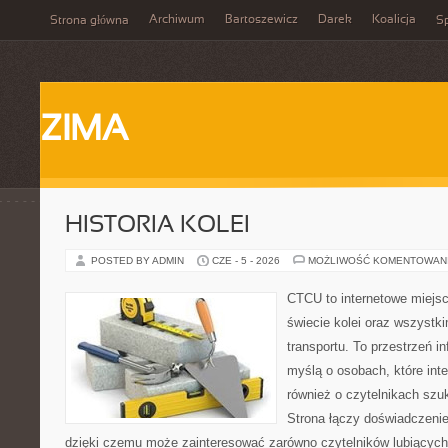
Archiwum
Bartoszewicz
Darek
Koalicja
Strona główna
Sp
ZIMA
HISTORIA KOLEI
POSTED BY ADMIN
CZE - 5 - 2026
MOŻLIWOŚĆ KOMENTOWAN
CTCU to internetowe miejsc
świecie kolei oraz wszystki
transportu. To przestrzeń i
myślą o osobach, które inte
również o czytelnikach szu
Strona łączy doświadczenie
dzięki czemu może zainteresować zarówno czytelników lubiących