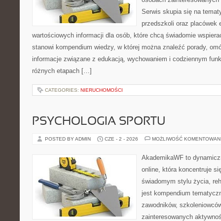
Serwis skupia się na tema
przedszkoli oraz placówek 
wartościowych informacji dla osób, które chcą świadomie wspiera
stanowi kompendium wiedzy, w której można znaleźć porady, omów
informacje związane z edukacją, wychowaniem i codziennym fun
różnych etapach […]
CATEGORIES:
NIERUCHOMOŚCI
PSYCHOLOGIA SPORTU
POSTED BY ADMIN
CZE - 2 - 2026
MOŻLIWOŚĆ KOMENTOWAN
AkademikaWF to dynamiczni
online, która koncentruje si
świadomym stylu życia, reha
jest kompendium tematyczn
zawodników, szkoleniowców
zainteresowanych aktywnoś