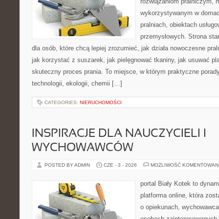
rozwiązaniom pralniczym,
wykorzystywanym w domach,
pralniach, obiektach usług
przemysłowych. Strona sta
dla osób, które chcą lepiej zrozumieć, jak działa nowoczesne praln
jak korzystać z suszarek, jak pielęgnować tkaniny, jak usuwać pl
skuteczny proces prania. To miejsce, w którym praktyczne porady
technologii, ekologii, chemii […]
CATEGORIES:
NIERUCHOMOŚCI
INSPIRACJE DLA NAUCZYCIELI I
WYCHOWAWCÓW
POSTED BY ADMIN
CZE - 3 - 2026
MOŻLIWOŚĆ KOMENTOWAN
portal Biały Kotek to dynam
platforma online, która zos
o opiekunach, wychowawcac
osobach zainteresowanych