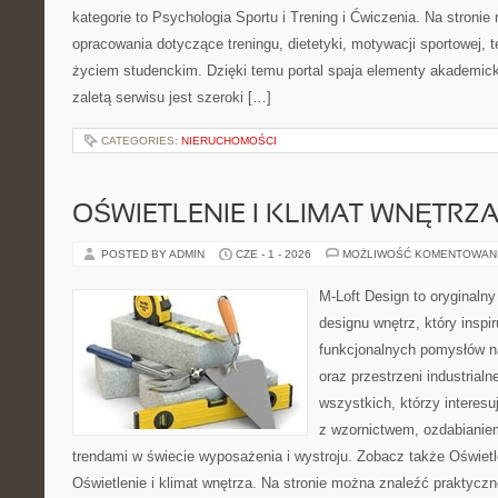
kategorie to Psychologia Sportu i Trening i Ćwiczenia. Na stroni
opracowania dotyczące treningu, dietetyki, motywacji sportowej, te
życiem studenckim. Dzięki temu portal spaja elementy akademic
zaletą serwisu jest szeroki […]
CATEGORIES:
NIERUCHOMOŚCI
OŚWIETLENIE I KLIMAT WNĘTRZ
POSTED BY ADMIN
CZE - 1 - 2026
MOŻLIWOŚĆ KOMENTOWAN
M-Loft Design to oryginaln
designu wnętrz, który inspi
funkcjonalnych pomysłów n
oraz przestrzeni industrialn
wszystkich, którzy interes
z wzornictwem, ozdabianie
trendami w świecie wyposażenia i wystroju. Zobacz także Oświetle
Oświetlenie i klimat wnętrza. Na stronie można znaleźć praktycz