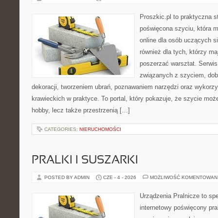
Proszkic.pl to praktyczna s
poświęcona szyciu, która m
online dla osób uczących si
również dla tych, którzy ma
poszerzać warsztat. Serwis
związanych z szyciem, do
dekoracji, tworzeniem ubrań, poznawaniem narzędzi oraz wykorz
krawieckich w praktyce. To portal, który pokazuje, że szycie mo
hobby, lecz także przestrzenią […]
CATEGORIES:
NIERUCHOMOŚCI
PRALKI I SUSZARKI
POSTED BY ADMIN
CZE - 4 - 2026
MOŻLIWOŚĆ KOMENTOWAN
Urządzenia Pralnicze to spe
internetowy poświęcony pra