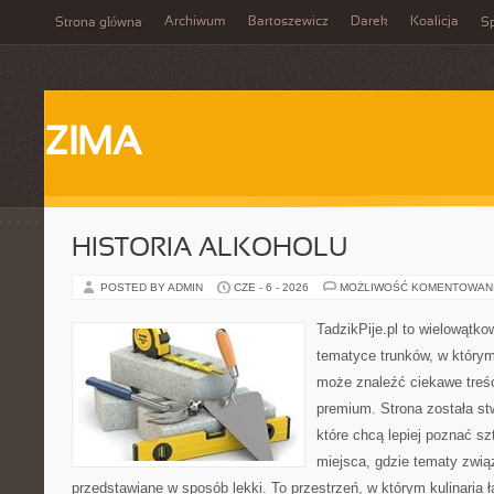
Archiwum
Bartoszewicz
Darek
Koalicja
Strona główna
Sp
ZIMA
HISTORIA ALKOHOLU
POSTED BY ADMIN
CZE - 6 - 2026
MOŻLIWOŚĆ KOMENTOWAN
TadzikPije.pl to wielowątk
tematyce trunków, w który
może znaleźć ciekawe treśc
premium. Strona została s
które chcą lepiej poznać s
miejsca, gdzie tematy zwią
przedstawiane w sposób lekki. To przestrzeń, w którym kulinaria 