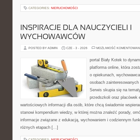
CATEGORIES:
NIERUCHOMOŚCI
INSPIRACJE DLA NAUCZYCIELI I
WYCHOWAWCÓW
POSTED BY ADMIN
CZE - 3 - 2026
MOŻLIWOŚĆ KOMENTOWAN
portal Biały Kotek to dynam
platforma online, która zos
o opiekunach, wychowawcac
osobach zainteresowanych
Serwis skupia się na tema
przedszkoli oraz placówek 
wartościowych informacji dla osób, które chcą świadomie wspiera
stanowi kompendium wiedzy, w której można znaleźć porady, omów
informacje związane z edukacją, wychowaniem i codziennym fun
różnych etapach […]
CATEGORIES:
NIERUCHOMOŚCI