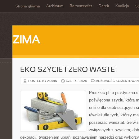
Archiwum
Bartoszewicz
Darek
Koalicja
Strona główna
Sp
ZIMA
EKO SZYCIE I ZERO WASTE
POSTED BY ADMIN
CZE - 5 - 2026
MOŻLIWOŚĆ KOMENTOWAN
Proszkic.pl to praktyczna s
poświęcona szyciu, która m
online dla osób uczących si
również dla tych, którzy ma
poszerzać warsztat. Serwis
związanych z szyciem, do
dekoracji, tworzeniem ubrań, poznawaniem narzędzi oraz wykorz