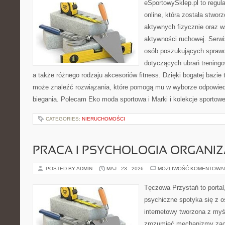
eSportowySklep.pl to regula
online, która została stwo
aktywnych fizycznie oraz w
aktywności ruchowej. Serwis
osób poszukujących sprawd
dotyczących ubrań treningo
a także różnego rodzaju akcesoriów fitness. Dzięki bogatej bazie
może znaleźć rozwiązania, które pomogą mu w wyborze odpowie
biegania. Polecam Eko moda sportowa i Marki i kolekcje sportow
CATEGORIES:
NIERUCHOMOŚCI
PRACA I PSYCHOLOGIA ORGANIZ
POSTED BY ADMIN
MAJ - 23 - 2026
MOŻLIWOŚĆ KOMENTOWA
Tęczowa Przystań to portal
psychiczne spotyka się z os
internetowy tworzona z myś
zrozumieć mechanizmy za