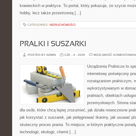
krawieckich w praktyce. To portal, który pokazuje, że szycie mo
hobby, lecz także przestrzenią […]
CATEGORIES:
NIERUCHOMOŚCI
PRALKI I SUSZARKI
POSTED BY ADMIN
CZE - 4 - 2026
MOŻLIWOŚĆ KOMENTOWAN
Urządzenia Pralnicze to spe
internetowy poświęcony pra
rozwiązaniom pralniczym,
wykorzystywanym w domach,
pralniach, obiektach usług
przemysłowych. Strona sta
dla osób, które chcą lepiej zrozumieć, jak działa nowoczesne praln
jak korzystać z suszarek, jak pielęgnować tkaniny, jak usuwać pl
skuteczny proces prania. To miejsce, w którym praktyczne porady
technologii, ekologii, chemii […]