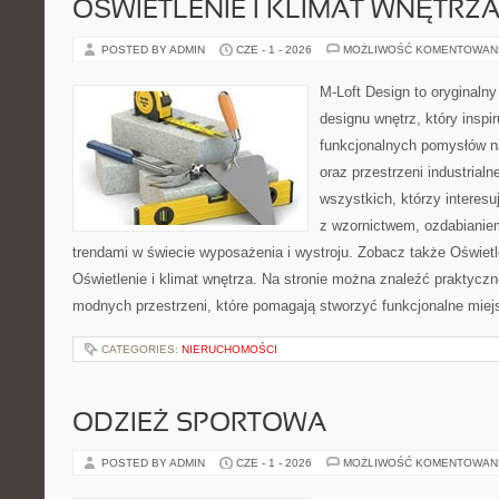
OŚWIETLENIE I KLIMAT WNĘTRZ
POSTED BY ADMIN
CZE - 1 - 2026
MOŻLIWOŚĆ KOMENTOWAN
M-Loft Design to oryginaln
designu wnętrz, który inspi
funkcjonalnych pomysłów n
oraz przestrzeni industrialn
wszystkich, którzy interes
z wzornictwem, ozdabianie
trendami w świecie wyposażenia i wystroju. Zobacz także Oświetle
Oświetlenie i klimat wnętrza. Na stronie można znaleźć praktycz
modnych przestrzeni, które pomagają stworzyć funkcjonalne miej
CATEGORIES:
NIERUCHOMOŚCI
ODZIEŻ SPORTOWA
POSTED BY ADMIN
CZE - 1 - 2026
MOŻLIWOŚĆ KOMENTOWAN